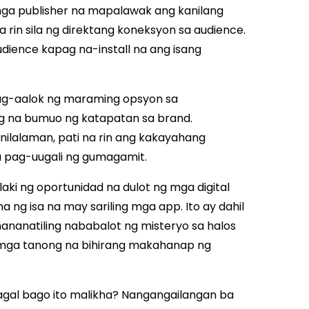
ga publisher na mapalawak ang kanilang
 rin sila ng direktang koneksyon sa audience.
udience kapag na-install na ang isang
nag-aalok ng maraming opsyon sa
 na bumuo ng katapatan sa brand.
 nilalaman, pati na rin ang kakayahang
 pag-uugali ng gumagamit.
ki ng oportunidad na dulot ng mga digital
a ng isa na may sariling mga app. Ito ay dahil
ananatiling nababalot ng misteryo sa halos
 mga tanong na bihirang makahanap ng
al bago ito malikha? Nangangailangan ba