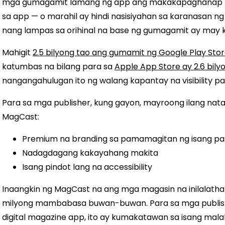
mga gumagamit lamang ng app ang makakapaghanap nit
sa app — o marahil ay hindi nasisiyahan sa karanasan 
nang lampas sa orihinal na base ng gumagamit ay may
Mahigit
2.5 bilyong tao ang gumamit ng Google Play Sto
katumbas na bilang para sa
Apple App Store ay 2.6 bily
nangangahulugan ito ng walang kapantay na visibility pa
Para sa mga publisher, kung gayon, mayroong ilang nat
MagCast:
Premium na branding sa pamamagitan ng isang p
Nadagdagang kakayahang makita
Isang pindot lang na accessibility
Inaangkin ng MagCast na ang mga magasin na inilalathal
milyong mambabasa buwan-buwan. Para sa mga publish
digital magazine app, ito ay kumakatawan sa isang mal