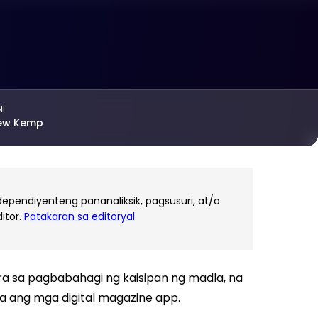
Ni
ew Kemp
pendiyenteng pananaliksik, pagsusuri, at/o
itor.
Patakaran sa editoryal
a sa pagbabahagi ng kaisipan ng madla, na
a ang mga digital magazine app.