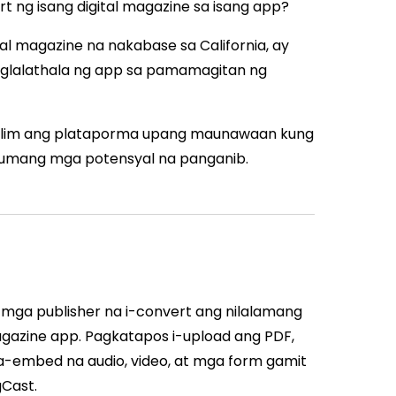
 ng isang digital magazine sa isang app?
al magazine na nakabase sa California, ay
glalathala ng app sa pamamagitan ng
alim ang plataporma upang maunawaan kung
numang mga potensyal na panganib.
 mga publisher na i-convert ang nilalamang
magazine app. Pagkatapos i-upload ang PDF,
a-embed na audio, video, at mga form gamit
gCast.