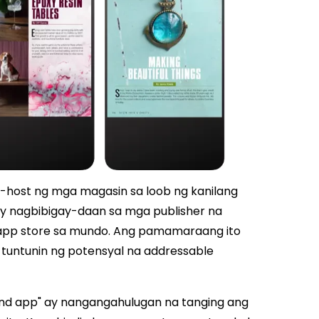
o-host ng mga magasin sa loob ng kanilang
y nagbibigay-daan sa mga publisher na
app store sa mundo. Ang pamamaraang ito
 tuntunin ng potensyal na addressable
nd app" ay nangangahulugan na tanging ang