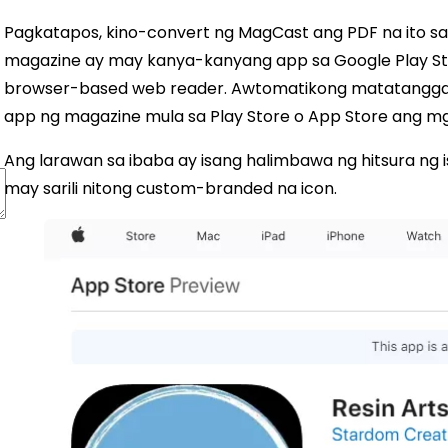
Pagkatapos, kino-convert ng MagCast ang PDF na ito sa 
magazine ay may kanya-kanyang app sa Google Play Sto
browser-based web reader. Awtomatikong matatangga
app ng magazine mula sa Play Store o App Store ang mg
Ang larawan sa ibaba ay isang halimbawa ng hitsura ng
may sarili nitong custom-branded na icon.