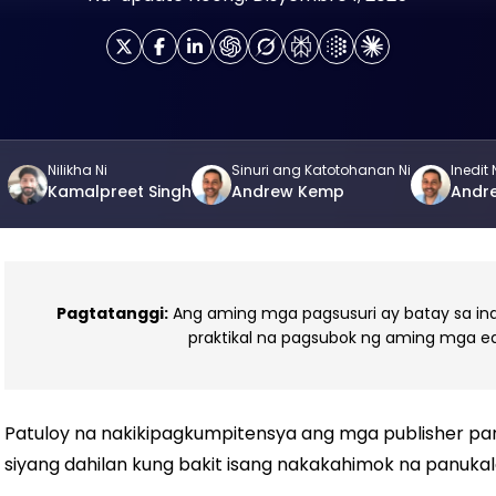
Nilikha Ni
Sinuri ang Katotohanan Ni
Inedit 
Kamalpreet Singh
Andrew Kemp
Andr
Pagtatanggi:
Ang aming mga pagsusuri ay batay sa inde
praktikal na pagsubok ng aming mga ed
Patuloy na nakikipagkumpitensya ang mga publisher par
siyang dahilan kung bakit isang nakakahimok na panukal