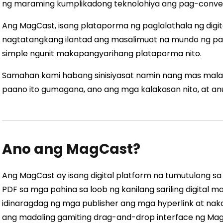
ng maraming kumplikadong teknolohiya ang pag-convert
Ang MagCast, isang plataporma ng paglalathala ng digit
nagtatangkang ilantad ang masalimuot na mundo ng pa
simple ngunit makapangyarihang plataporma nito.
Samahan kami habang sinisiyasat namin nang mas mal
paano ito gumagana, ano ang mga kalakasan nito, at a
Ano ang MagCast?
Ang MagCast ay isang digital platform na tumutulong sa
PDF sa mga pahina sa loob ng kanilang sariling digital 
idinaragdag ng mga publisher ang mga hyperlink at nak
ang madaling gamiting drag-and-drop interface ng Ma