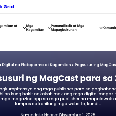
 Grid
amitan at
Mga
Pananaliksik at Mga
Komuni
Kagamitan
Mapagkukunan
 Digital na Plataporma at Kagamitan
▸
Pagsusuri ng MagCas
usuri ng MagCast para sa
ipagkumpitensya ang mga publisher para sa pagbabah
hilan kung bakit nakakahimok ang mga digital magazi
 mga magazine app sa mga publisher na mapalawak a
lampas sa kanilang mga website, kundi…
Na-update Noong: Disyembre 1, 2025