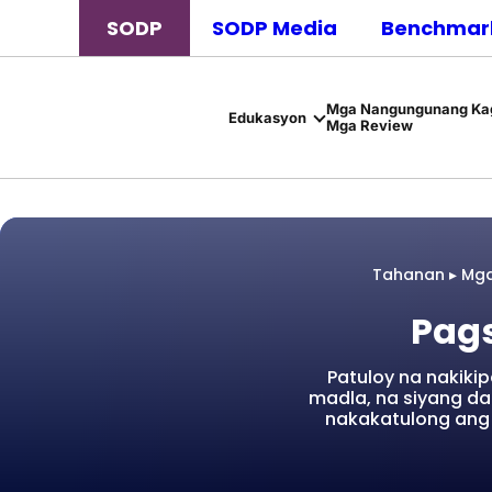
SODP
SODP Media
Benchmark
Mga Nangungunang Kag
Edukasyon
Mga Review
Tahanan
▸
Mga
Pags
Patuloy na nakik
madla, na siyang da
nakakatulong ang