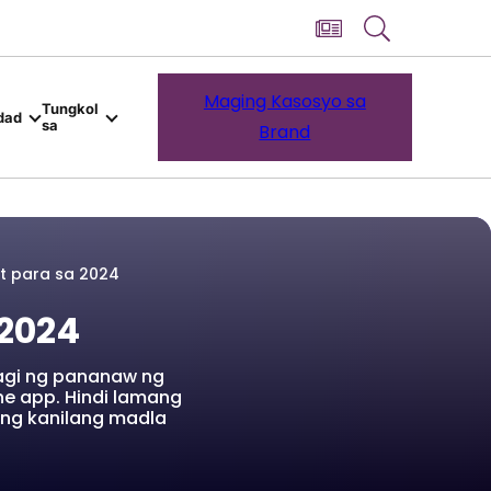
Maging Kasosyo sa
Tungkol
dad
sa
Brand
t para sa 2024
 2024
agi ng pananaw ng
ne app. Hindi lamang
ng kanilang madla