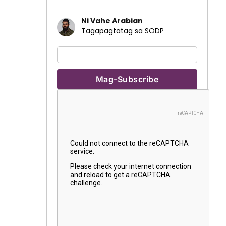
Ni Vahe Arabian
Tagapagtatag sa SODP