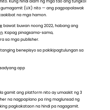
o. Kung hindi alam ng mga tao ang tungkol
ng gumagamit (UX) nito — ang pagpapalawak
 kaakibat na mga hamon.
re
bawat buwan noong 2022, habang ang
on
. Kapag pinagsama-sama,
ra sa mga publisher.
atanging benepisyo sa pakikipagtulungan sa
asadyang app
a gamit ang platform nito ay umaakit ng 3
er na nagpaplano pa ring maglunsad ng
aking pagkakataon na hindi pa nagagamit.