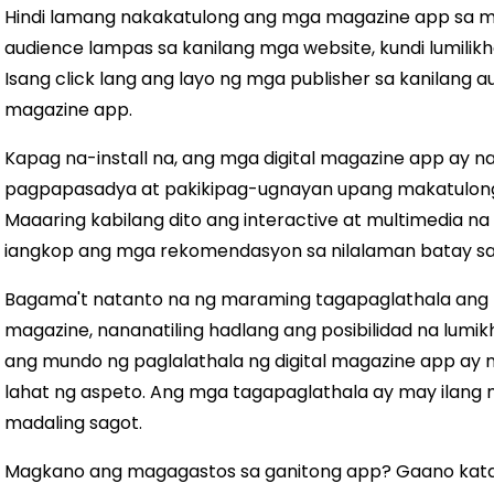
Hindi lamang nakakatulong ang mga magazine app sa m
audience lampas sa kanilang mga website, kundi lumilikha
Isang click lang ang layo ng mga publisher sa kanilang a
magazine app.
Kapag na-install na, ang mga digital magazine app ay 
pagpapasadya at pakikipag-ugnayan upang makatulong
Maaaring kabilang dito ang interactive at multimedia na
iangkop ang mga rekomendasyon sa nilalaman batay sa
Bagama't natanto na ng maraming tagapaglathala ang la
magazine, nananatiling hadlang ang posibilidad na lumikh
ang mundo ng paglalathala ng digital magazine app ay n
lahat ng aspeto. Ang mga tagapaglathala ay may ilang
madaling sagot.
Magkano ang magagastos sa ganitong app? Gaano katag