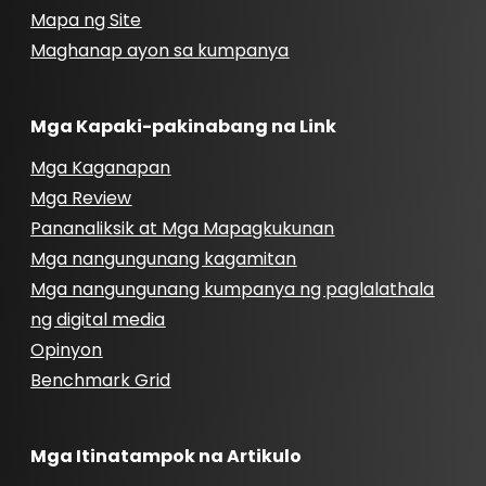
Mapa ng Site
Maghanap ayon sa kumpanya
Mga Kapaki-pakinabang na Link
Mga Kaganapan
Mga Review
Pananaliksik at Mga Mapagkukunan
Mga nangungunang kagamitan
Mga nangungunang kumpanya ng paglalathala
ng digital media
Opinyon
Benchmark Grid
Mga Itinatampok na Artikulo