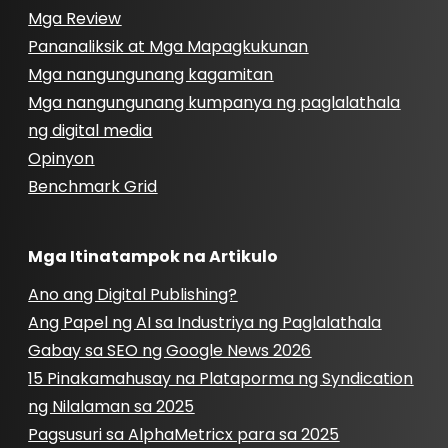
Mga Review
Pananaliksik at Mga Mapagkukunan
Mga nangungunang kagamitan
Mga nangungunang kumpanya ng paglalathala
ng digital media
Opinyon
Benchmark Grid
Mga Itinatampok na Artikulo
Ano ang Digital Publishing?
Ang Papel ng AI sa Industriya ng Paglalathala
Gabay sa SEO ng Google News 2026
15 Pinakamahusay na Plataporma ng Syndication
ng Nilalaman sa 2025
Pagsusuri sa AlphaMetricx para sa 2025