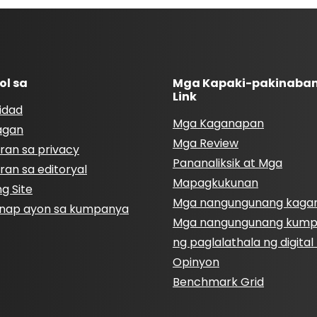
ol sa
Mga Kapaki-pakinaba
Link
idad
Mga Kaganapan
agan
Mga Review
ran sa privacy
Pananaliksik at Mga
ran sa editoryal
Mapagkukunan
g Site
Mga nangungunang kaga
nap ayon sa kumpanya
Mga nangungunang kum
ng paglalathala ng digita
Opinyon
Benchmark Grid