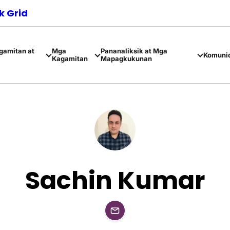
 Grid
amitan at
Mga
Pananaliksik at Mga
Komuni
Kagamitan
Mapagkukunan
Sachin Kumar