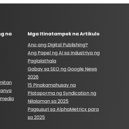
ng na
Mga Itinatampok na Artikulo
Ano ang Digital Publishing?
Ang Papel ng AI sa Industriya ng
Paglalathala
Gabay sa SEO ng Google News
2026
mitan
15 Pinakamahusay na
panya
Plataporma ng Syndication ng
l media
Nilalaman sa 2025
Pagsusuri sa AlphaMetricx para
sa 2025