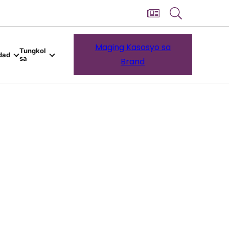
Maging Kasosyo sa
Tungkol
dad
sa
Brand