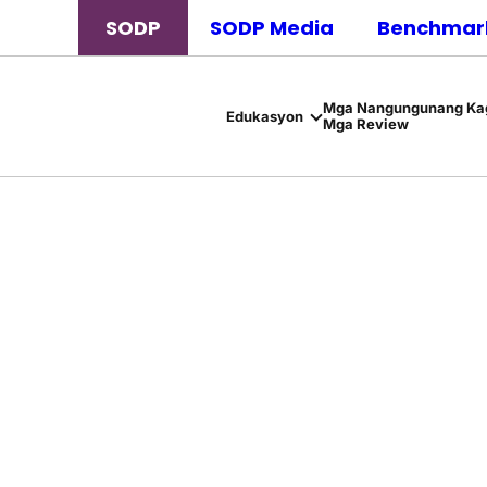
SODP
SODP Media
Benchmark
Mga Nangungunang Kag
Edukasyon
Mga Review