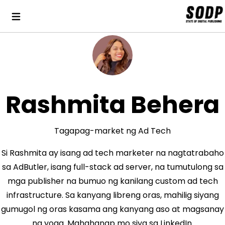
Rashmita Behera
Tagapag-market ng Ad Tech
Si Rashmita ay isang ad tech marketer na nagtatrabaho
sa AdButler, isang full-stack ad server, na tumutulong sa
mga publisher na bumuo ng kanilang custom ad tech
infrastructure. Sa kanyang libreng oras, mahilig siyang
gumugol ng oras kasama ang kanyang aso at magsanay
ng yoga. Mahahanap mo siya sa LinkedIn.