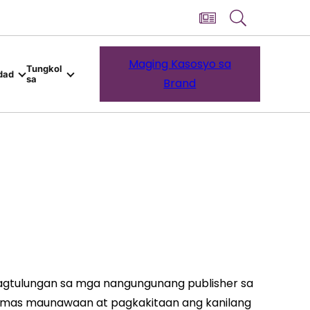
Maging Kasosyo sa
Tungkol
dad
sa
Brand
pagtulungan sa mga nangungunang publisher sa
ang mas maunawaan at pagkakitaan ang kanilang