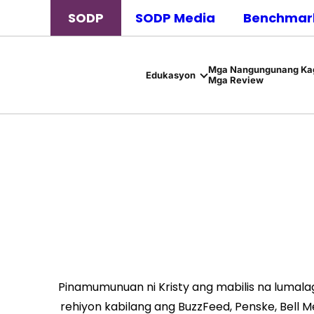
SODP
SODP Media
Benchmark
Mga Nangungunang Kag
Edukasyon
Mga Review
Pinamumunuan ni Kristy ang mabilis na lumal
rehiyon kabilang ang BuzzFeed, Penske, Bell 