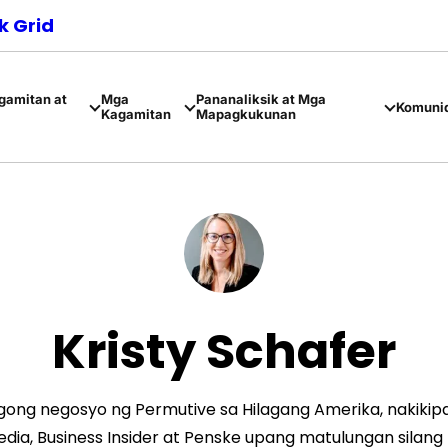
 Grid
amitan at
Mga
Pananaliksik at Mga
Komuni
Kagamitan
Mapagkukunan
Kristy Schafer
agong negosyo ng Permutive sa Hilagang Amerika, nakiki
Media, Business Insider at Penske upang matulungan sil