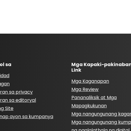
ol sa
Mga Kapaki-pakinaba
Link
idad
Mga Kaganapan
agan
Mga Review
ran sa privacy
Pananaliksik at Mga
ran sa editoryal
Mapagkukunan
g Site
Mga nangungunang kaga
nap ayon sa kumpanya
Mga nangungunang kum
ng paglalathala ng digita