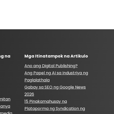
ng na
Mga Itinatampok na Artikulo
Ano ang Digital Publishing?
Ang Papel ng AI sa Industriya ng
Paglalathala
Gabay sa SEO ng Google News
2026
mitan
15 Pinakamahusay na
panya
Plataporma ng Syndication ng
l media