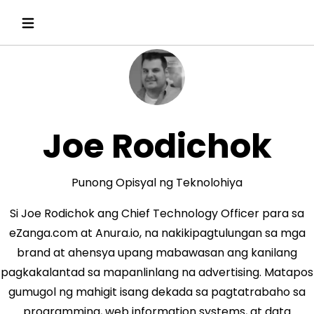
Joe Rodichok
Punong Opisyal ng Teknolohiya
Si Joe Rodichok ang Chief Technology Officer para sa
eZanga.com at Anura.io, na nakikipagtulungan sa mga
brand at ahensya upang mabawasan ang kanilang
pagkakalantad sa mapanlinlang na advertising. Matapos
gumugol ng mahigit isang dekada sa pagtatrabaho sa
programming, web information systems, at data