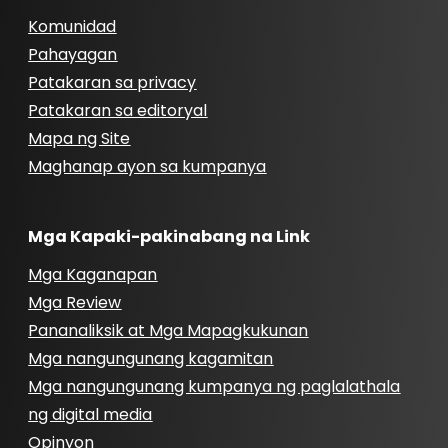
Komunidad
Pahayagan
Patakaran sa privacy
Patakaran sa editoryal
Mapa ng Site
Maghanap ayon sa kumpanya
Mga Kapaki-pakinabang na Link
Mga Kaganapan
Mga Review
Pananaliksik at Mga Mapagkukunan
Mga nangungunang kagamitan
Mga nangungunang kumpanya ng paglalathala
ng digital media
Opinyon