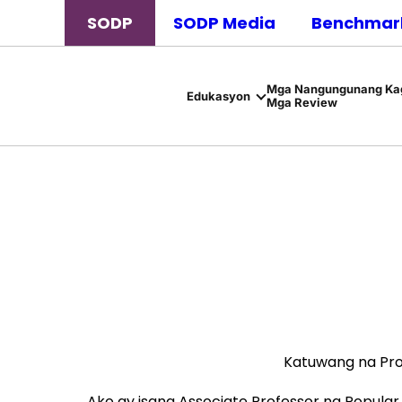
SODP
SODP Media
Benchmark
Mga Nangungunang Kag
Edukasyon
Mga Review
Katuwang na Pro
Ako ay isang Associate Professor ng Popular 