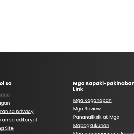
ol sa
Mga Kapaki-pakinaba
Link
idad
Mga Kaganapan
agan
Mga Review
ran sa privacy
Pananaliksik at Mga
ran sa editoryal
Mapagkukunan
g Site
Mga nangungunang kaga