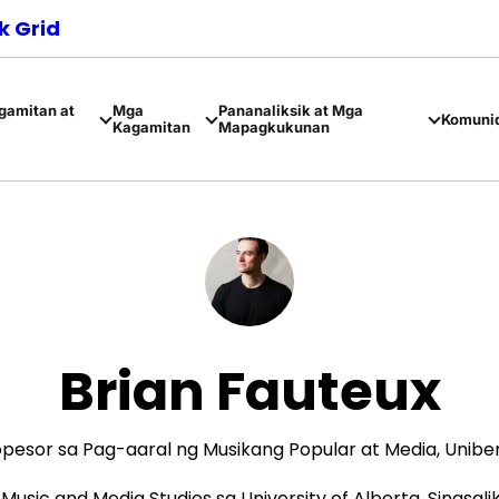
 Grid
amitan at
Mga
Pananaliksik at Mga
Komuni
Kagamitan
Mapagkukunan
Brian Fauteux
pesor sa Pag-aaral ng Musikang Popular at Media, Uniber
Music and Media Studies sa University of Alberta. Sinasali