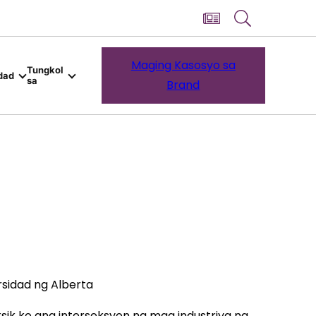
Maging Kasosyo sa
Tungkol
dad
sa
Brand
sidad ng Alberta
ksik ko ang interseksyon ng mga industriya ng