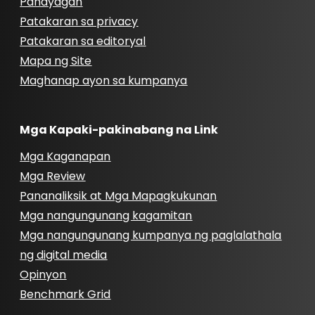
Pahayagan
Patakaran sa privacy
Patakaran sa editoryal
Mapa ng Site
Maghanap ayon sa kumpanya
Mga Kapaki-pakinabang na Link
Mga Kaganapan
Mga Review
Pananaliksik at Mga Mapagkukunan
Mga nangungunang kagamitan
Mga nangungunang kumpanya ng paglalathala
ng digital media
Opinyon
Benchmark Grid