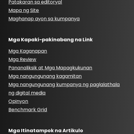
Patakaran sa editoryal
Mapa ng Site
Maghanap ayon sa kumpanya
Mga Kapaki-pakinabang na Link
Mga Kaganapan
Mga Review
Pananaliksik at Mga Mapagkukunan
Mga nangungunang kagamitan
Mga nangungunang kumpanya ng paglalathala
ng digital media
Opinyon
Benchmark Grid
Mga Itinatampok na Artikulo