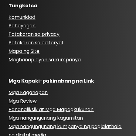
Tungkol sa
Komunidad
Pahayagan
Patakaran sa privacy
Patakaran sa editoryal
Mapa ng Site
Maghanap ayon sa kumpanya
Mga Kapaki-pakinabang na Link
Mga Kaganapan
Mga Review
Pananaliksik at Mga Mapagkukunan
Mga nangungunang kagamitan
Mga nangungunang kumpanya ng paglalathala
ng digital media