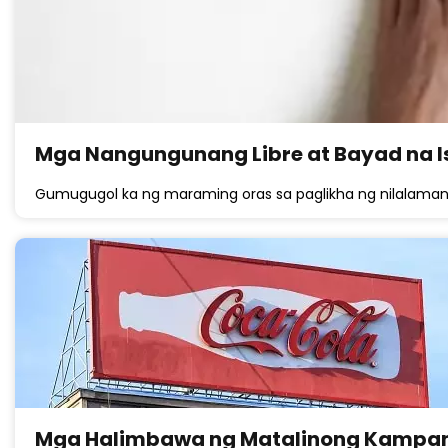
Mga Nangungunang Libre at Bayad na I
Gumugugol ka ng maraming oras sa paglikha ng nilalaman
Mga Halimbawa ng Matalinong Kampan