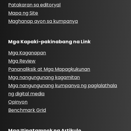
Patakaran sa editoryal
Mapa ng Site
Maghanap ayon sa kumpanya
Mga Kapaki-pakinabang na Link
Mga Kaganapan
Mga Review
Pananaliksik at Mga Mapagkukunan
Mga nangungunang kagamitan
Mga nangungunang kumpanya ng paglalathala
ng digital media
Opinyon
Benchmark Grid
Mga Itinatampok na Artikulo