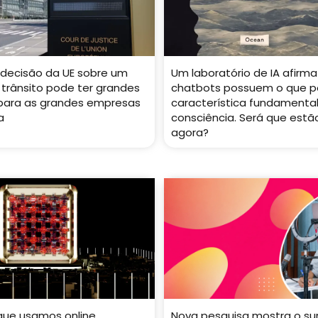
decisão da UE sobre um
Um laboratório de IA afirma
 trânsito pode ter grandes
chatbots possuem o que p
 para as grandes empresas
característica fundamenta
a
consciência. Será que estão
agora?
que usamos online
Nova pesquisa mostra o su