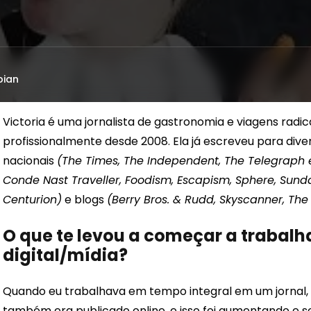
bian
Victoria é uma jornalista de gastronomia e viagens rad
profissionalmente desde 2008. Ela já escreveu para divers
nacionais
(The Times, The Independent, The Telegraph 
Conde Nast Traveller, Foodism, Escapism, Sphere, Sunda
Centurion)
e blogs
(Berry Bros. & Rudd, Skyscanner, The
O que te levou a começar a trabal
digital/mídia?
Quando eu trabalhava em tempo integral em um jornal,
também era publicado online, e isso foi aumentando e s