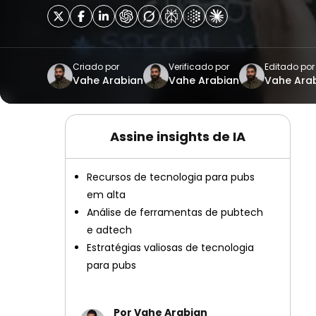
Criado por
Verificado por
Editado por
Vahe Arabian
Vahe Arabian
Vahe Ara
Assine insights de IA
Recursos de tecnologia para pubs
em alta
Análise de ferramentas de pubtech
e adtech
Estratégias valiosas de tecnologia
para pubs
Por Vahe Arabian