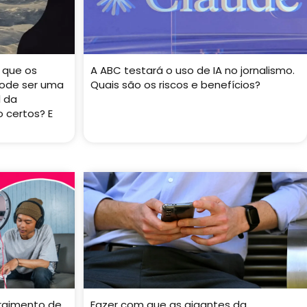
 que os
A ABC testará o uso de IA no jornalismo.
ode ser uma
Quais são os riscos e benefícios?
l da
 certos? E
rgimento de
Fazer com que as gigantes da