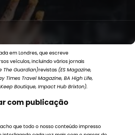
icada em Londres, que escreve
os veículos, incluindo vários jornais
e The Guardian)
revistas
(ES Magazine,
y Times Travel Magazine, BA High Life,
 Keep Boutique, Impact Hub Brixton).
har com publicação
 acho que todo o nosso conteúdo impresso
e interligando cada vez mais com o passar do