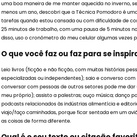
uma boa maneira de me manter aquecida no inverno, se 
menos um ano, descobri que a Técnica Pomodoro é uma 
tarefas quando estou cansada ou com dificuldade de co
25 minutos de trabalho, com uma pausa de 5 minutos no fi
disso, uso o cronômetro do meu celular algumas vezes 
O que você faz ou faz para se inspir
Leio livros (ficção e não ficção, com muitas histórias pesso
especializadas ou independentes); saio e converso com 
conversar com pessoas de outros setores pode me dar 
meu próprio); assisto a palestras; ouço música; danço pa
podcasts relacionados às indústrias alimentícia e edit
viajo/faço caminhadas, porque ficar sentada em um aviã
as coisas de forma diferente.
Qual é o seu texto ou citação favori