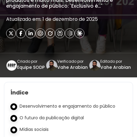
produtos e muito mais. Desenvolvimento e
engajamento de público: 'Exclusivo é…'
Atualizado em: 1 de dezembro de 2025
Criado por
Verificado por
Editado por
Equipe SODP
Vahe Arabian
Vahe Arabian
Índice
Desenvolvimento e engajamento do público
O futuro da publicação digital
Mídias sociais