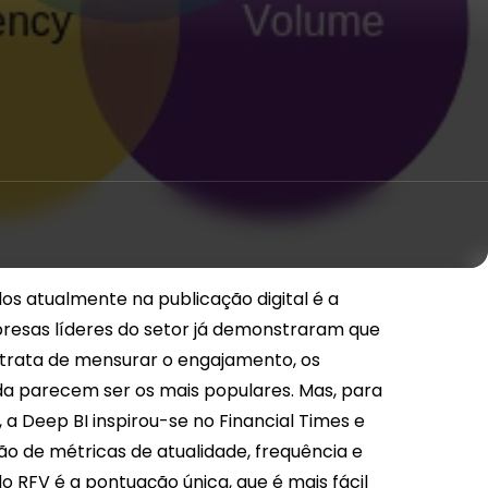
s atualmente na publicação digital é a
presas líderes do setor já demonstraram que
 trata de mensurar o engajamento, os
da parecem ser os mais populares. Mas, para
 a Deep BI inspirou-se no Financial Times e
o de métricas de atualidade, frequência e
o RFV é a pontuação única, que é mais fácil