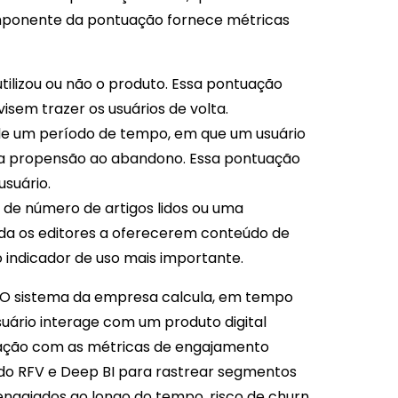
mponente da pontuação fornece métricas
tilizou ou não o produto. Essa pontuação
sem trazer os usuários de volta.
 de um período de tempo, em que um usuário
to, a propensão ao abandono. Essa pontuação
usuário.
de número de artigos lidos ou uma
uda os editores a oferecerem conteúdo de
o indicador de uso mais importante.
. O sistema da empresa calcula, em tempo
uário interage com um produto digital
teração com as métricas de engajamento
ndo RFV e Deep BI para rastrear segmentos
ngajados ao longo do tempo, risco de churn,