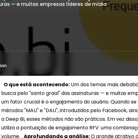
turas — e muitas empresas líderes de mídia
ian
O que está acontecendo:
Um dos temas mais debatido
busca pelo "santo graal" das assinaturas — e muitas em
um fator crucial é o engajamento do usuário. Quando se
métodos "MAU" e "DAU", introduzidos pelo Facebook, ain
a Deep BI, esses métodos não são práticos. Em vez disso,
utiliza a pontuação de engajamento RFV: uma combinaçã
volume.
Aprofundando a análise:
O grande atrativo d