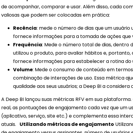
de acompanhar, comparar e usar. Além disso, cada co
valiosas que podem ser colocadas em prática:
Recência
: mede o número de dias que um usuário u
fornece informações para a tomada de ações que vi
Frequência
: Mede o número total de dias, dentro
utilizou o produto, para avaliar hábitos e, portan
fornece informações para estabelecer a rotina do 
Volume
: Mede o consumo de conteúdo em termos 
combinação de interações de uso. Essa métrica aj
qualidade aos seus usuários; a Deep BI a considera 
A Deep BI lançou suas métricas RFV em sua plataforma
real, as pontuações de engajamento cada vez que um us
(aplicativo, serviço, site etc.) e complementa essa in
atuais.
Utilizando métricas de engajamento
Utiliza
de engajamento versus assinantes, número de usuários e