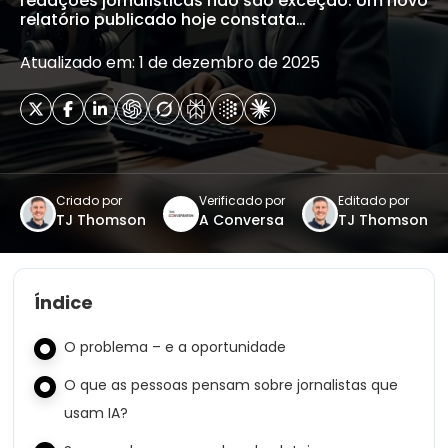
redações jornalísticas não são exceção. Um novo
relatório publicado hoje constata…
Atualizado em: 1 de dezembro de 2025
Criado por
Verificado por
Editado por
TJ Thomson
A Conversa
TJ Thomson
Índice
O problema – e a oportunidade
O que as pessoas pensam sobre jornalistas que
usam IA?