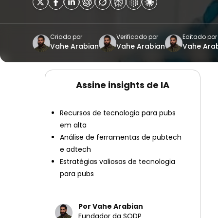
Criado por
Verificado por
Editado por
Vahe Arabian
Vahe Arabian
Vahe Ara
Assine insights de IA
Recursos de tecnologia para pubs
em alta
Análise de ferramentas de pubtech
e adtech
Estratégias valiosas de tecnologia
para pubs
Por Vahe Arabian
Fundador da SODP