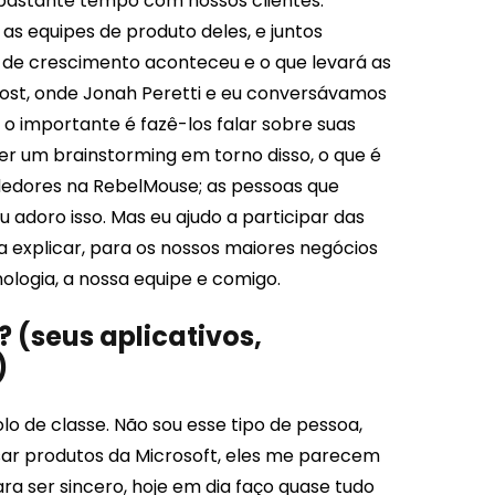
 bastante tempo com nossos clientes.
 as equipes de produto deles, e juntos
o de crescimento aconteceu e o que levará as
Post, onde Jonah Peretti e eu conversávamos
o importante é fazê-los falar sobre suas
er um brainstorming em torno disso, o que é
ndedores na RebelMouse; as pessoas que
 adoro isso. Mas eu ajudo a participar das
 a explicar, para os nossos maiores negócios
logia, a nossa equipe e comigo.
 (seus aplicativos,
)
o de classe. Não sou esse tipo de pessoa,
sar produtos da Microsoft, eles me parecem
Para ser sincero, hoje em dia faço quase tudo