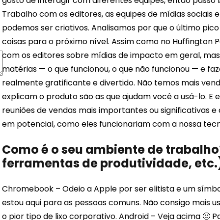
gosto de interagir com diferentes equipes, então passo
Trabalho com os editores, as equipes de mídias sociais e
podemos ser criativos. Analisamos por que o último pic
coisas para o próximo nível. Assim como no Huffington 
com os editores sobre mídias de impacto em geral, mas 
matérias — o que funcionou, o que não funcionou — e faz
realmente gratificante e divertido. Não temos mais ve
explicam o produto são as que ajudam você a usá-lo. E eu
reuniões de vendas mais importantes ou significativas e
em potencial, como eles funcionariam com a nossa tecno
Como é o seu ambiente de trabalho?
ferramentas de produtividade, etc.
Chromebook – Odeio a Apple por ser elitista e um símbol
estou aqui para as pessoas comuns. Não consigo mais u
o pior tipo de lixo corporativo. Android – Veja acima 🙂 