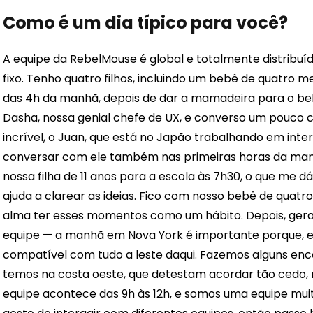
Como é um dia típico para você?
A equipe da RebelMouse é global e totalmente distribuí
fixo. Tenho quatro filhos, incluindo um bebê de quatro 
das 4h da manhã, depois de dar a mamadeira para o b
Dasha, nossa genial chefe de UX, e converso um pouco 
incrível, o Juan, que está no Japão trabalhando em inte
conversar com ele também nas primeiras horas da manhã
nossa filha de 11 anos para a escola às 7h30, o que me
ajuda a clarear as ideias. Fico com nosso bebê de quat
alma ter esses momentos como um hábito. Depois, ger
equipe — a manhã em Nova York é importante porque, em
compatível com tudo a leste daqui. Fazemos alguns en
temos na costa oeste, que detestam acordar tão cedo, m
equipe acontece das 9h às 12h, e somos uma equipe muito 