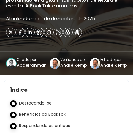
prosumidores digitais nos hábitos de leitura e
escrita. A BookTok é uma das…
Atualizado em: 1 de dezembro de 2025
Criado por
Verificado por
Editado por
Abdelrahman
André Kemp
André Kemp
Índice
Destacando-se
Benefícios do BookTok
Respondendo às críticas