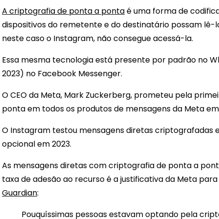
A criptografia de ponta a ponta
é uma forma de codifi
dispositivos do remetente e do destinatário possam lê
neste caso o Instagram, não consegue acessá-la.
Essa mesma tecnologia está presente por padrão no Wha
2023) no Facebook Messenger.
O CEO da Meta, Mark Zuckerberg, prometeu pela primeir
ponta em todos os produtos de mensagens da Meta e
O Instagram testou mensagens diretas criptografadas
opcional em 2023.
As mensagens diretas com criptografia de ponta a pont
taxa de adesão ao recurso é a justificativa da Meta p
Guardian
:
Pouquíssimas pessoas estavam optando pela cript