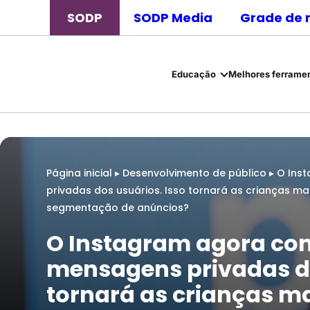
SODP
SODP Media
Grade de 
Educação
Melhores ferramen
Página inicial
▸
Desenvolvimento de público
▸
O Ins
privadas dos usuários. Isso tornará as crianças m
segmentação de anúncios?
O Instagram agora con
mensagens privadas do
tornará as crianças m