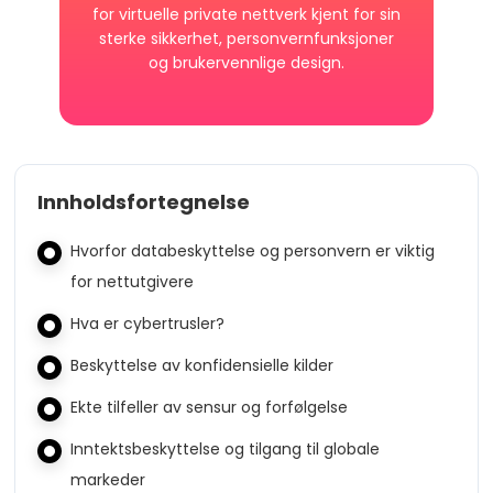
for virtuelle private nettverk kjent for sin
sterke sikkerhet, personvernfunksjoner
og brukervennlige design.
Innholdsfortegnelse
Hvorfor databeskyttelse og personvern er viktig
for nettutgivere
Hva er cybertrusler?
Beskyttelse av konfidensielle kilder
Ekte tilfeller av sensur og forfølgelse
Inntektsbeskyttelse og tilgang til globale
markeder