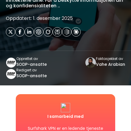
inntektene dine. For å beskytte informasjonen din
og konfidensialiteten ..
Oppdatert: 1. desember 2025
Opprettet av
Faktasjekket av
SODP-ansatte
Vahe Arabian
Redigert av
SODP-ansatte
I samarbeid med
Surfshark VPN er en ledende tjeneste