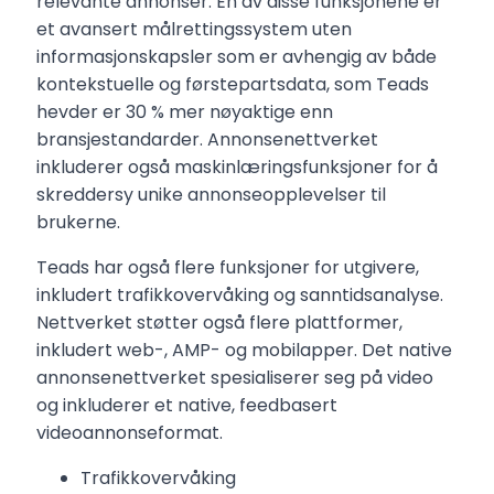
relevante annonser. En av disse funksjonene er
et avansert målrettingssystem uten
informasjonskapsler som er avhengig av både
kontekstuelle og førstepartsdata, som Teads
hevder er 30 % mer nøyaktige enn
bransjestandarder. Annonsenettverket
inkluderer også maskinlæringsfunksjoner for å
skreddersy unike annonseopplevelser til
brukerne.
Teads har også flere funksjoner for utgivere,
inkludert trafikkovervåking og sanntidsanalyse.
Nettverket støtter også flere plattformer,
inkludert web-, AMP- og mobilapper. Det native
annonsenettverket spesialiserer seg på video
og inkluderer et native, feedbasert
videoannonseformat.
Trafikkovervåking