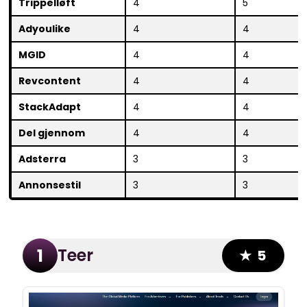
Trippelløft
4
5
Adyoulike
4
4
MGID
4
4
Revcontent
4
4
StackAdapt
4
4
Del gjennom
4
4
Adsterra
3
3
Annonsestil
3
3
Teer
1
★ 5