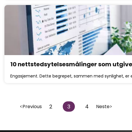
10 nettstedsytelsesmålinger som utgive
Engasjement. Dette begrepet, sammen med synlighet, er e
2
3
4
<Previous
Neste>