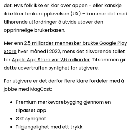
det. Hvis folk ikke er klar over appen – eller kanskje
ikke liker brukeropplevelsen (UX) – kommer det med
tilhørende utfordringer å utvide utover den
opprinnelige brukerbasen.
Mer enn
2,5 milliarder mennesker brukte Google Play
Store
hver måned i 2022, mens det tilsvarende tallet
for
Apple App Store var 2,6 milliarder
. Til sammen gir
dette uovertruffen synlighet for utgivere.
For utgivere er det derfor flere klare fordeler med å
jobbe med MagCast:
Premium merkevarebygging gjennom en
tilpasset app
Økt synlighet
Tilgjengelighet med ett trykk