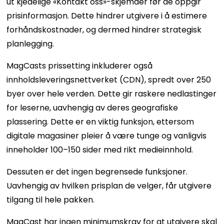
ut kjedelige «Kontakt oss»-skjemaer før de oppgir
prisinformasjon. Dette hindrer utgivere i å estimere
forhåndskostnader, og dermed hindrer strategisk
planlegging.
MagCasts prissetting inkluderer også
innholdsleveringsnettverket (CDN), spredt over 250
byer over hele verden. Dette gir raskere nedlastinger
for leserne, uavhengig av deres geografiske
plassering. Dette er en viktig funksjon, ettersom
digitale magasiner pleier å være tunge og vanligvis
inneholder 100–150 sider med rikt medieinnhold.
Dessuten er det ingen begrensede funksjoner.
Uavhengig av hvilken prisplan de velger, får utgivere
tilgang til hele pakken.
MagCast har ingen minimumskrav for at utgivere skal