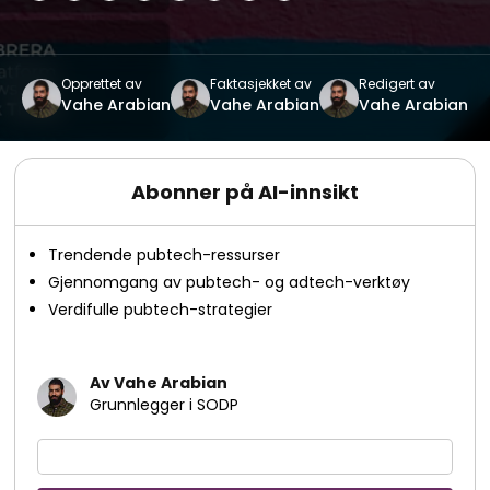
Opprettet av
Faktasjekket av
Redigert av
Vahe Arabian
Vahe Arabian
Vahe Arabian
Abonner på AI-innsikt
Trendende pubtech-ressurser
Gjennomgang av pubtech- og adtech-verktøy
Verdifulle pubtech-strategier
Av Vahe Arabian
Grunnlegger i SODP