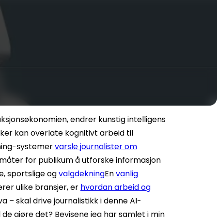
ksjonsøkonomien, endrer kunstig intelligens
er kan overlate kognitivt arbeid til
ining-systemer
varsle journalister om
 måter for publikum å utforske informasjon
, sportslige og
valgdekning
En
vanlig
rer ulike bransjer, er
hvordan arbeid og
hva – skal drive journalistikk i denne AI-
de gjøre det? Bevisene jeg har samlet i min