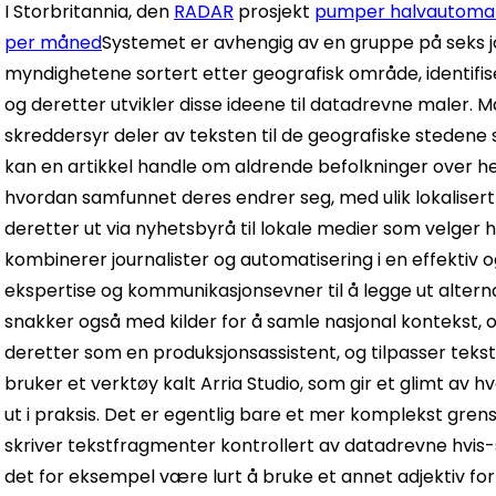
I Storbritannia, den
RADAR
prosjekt
pumper halvautomatis
per måned
Systemet er avhengig av en gruppe på seks jo
myndighetene sortert etter geografisk område, identifis
og deretter utvikler disse ideene til datadrevne maler.
skreddersyr deler av teksten til de geografiske stedene 
kan en artikkel handle om aldrende befolkninger over hele
hvordan samfunnet deres endrer seg, med ulik lokalisert s
deretter ut via nyhetsbyrå til lokale medier som velger 
kombinerer journalister og automatisering i en effektiv o
ekspertise og kommunikasjonsevner til å legge ut alternat
snakker også med kilder for å samle nasjonal kontekst, 
deretter som en produksjonsassistent, og tilpasser tekste
bruker et verktøy kalt Arria Studio, som gir et glimt av 
ut i praksis. Det er egentlig bare et mer komplekst gren
skriver tekstfragmenter kontrollert av datadrevne hvis-s
det for eksempel være lurt å bruke et annet adjektiv for