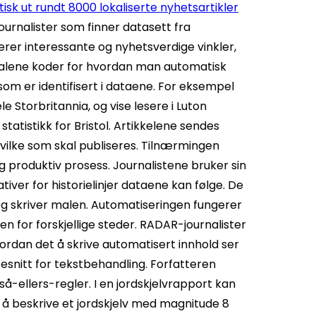
k ut rundt 8000 lokaliserte nyhetsartikler
urnalister som finner datasett fra
erer interessante og nyhetsverdige vinkler,
 Malene koder for hvordan man automatisk
som er identifisert i dataene. For eksempel
 Storbritannia, og vise lesere i Luton
tatistikk for Bristol. Artikkelene sendes
hvilke som skal publiseres. Tilnærmingen
g produktiv prosess. Journalistene bruker sin
iver for historielinjer dataene kan følge. De
og skriver malen. Automatiseringen fungerer
n for forskjellige steder. RADAR-journalister
hvordan det å skrive automatisert innhold ser
sesnitt for tekstbehandling. Forfatteren
å-ellers-regler. I en jordskjelvrapport kan
 å beskrive et jordskjelv med magnitude 8