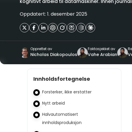
kognitivt arbeid til datamaskiner. Innen journal
Oppdatert: 1. desember 2025
Opprettet av
Faktasjekket av
Re
Nicholas Diakopoulos
Vahe Arabian
V
Innholdsfortegnelse
Forsterker, ikke erstatter
Nytt arbeid
Halvautomatisert
innholdsproduksjon