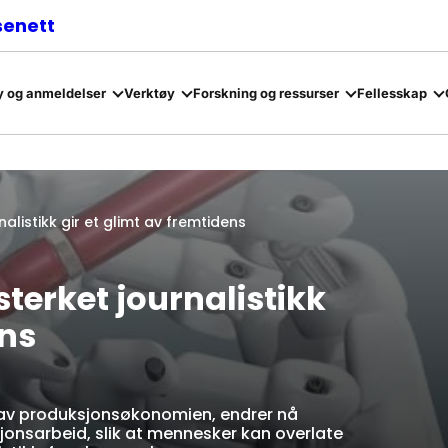
senett
 og anmeldelser
Verktøy
Forskning og ressurser
Fellesskap
nalistikk gir et glimt av fremtidens
sterket journalistikk
ens
r av produksjonsøkonomien, endrer nå
jonsarbeid, slik at mennesker kan overlate