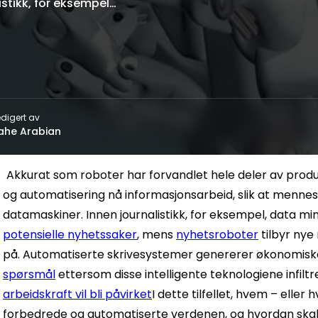
istikk, for eksempel…
digert av
ahe Arabian
Akkurat som roboter har forvandlet hele deler av produ
og automatisering nå informasjonsarbeid, slik at mennesk
datamaskiner. Innen journalistikk, for eksempel, data m
potensielle nyhetssaker
, mens
nyhetsroboter
tilbyr nye
på. Automatiserte skrivesystemer genererer økonomiske
spørsmål
ettersom disse intelligente teknologiene infiltre
arbeidskraft vil bli påvirket
I dette tilfellet, hvem – eller 
forbedrede og automatiserte verdenen, og hvordan skal 