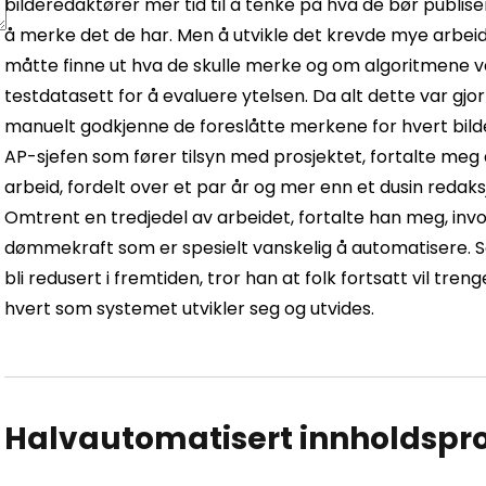
bilderedaktører mer tid til å tenke på hva de bør publise
å merke det de har. Men å utvikle det krevde mye arbeid
måtte finne ut hva de skulle merke og om algoritmene va
testdatasett for å evaluere ytelsen. Da alt dette var gj
manuelt godkjenne de foreslåtte merkene for hvert bilde 
AP-sjefen som fører tilsyn med prosjektet, fortalte m
arbeid, fordelt over et par år og mer enn et dusin redaks
Omtrent en tredjedel av arbeidet, fortalte han meg, invol
dømmekraft som er spesielt vanskelig å automatisere. S
bli redusert i fremtiden, tror han at folk fortsatt vil tre
hvert som systemet utvikler seg og utvides.
Halvautomatisert innholdspr