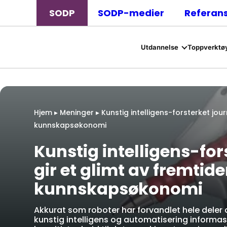
SODP
SODP-medier
Referan
Utdannelse
Toppverktøy
Hjem
▸
Meninger
▸
Kunstig intelligens-forsterket jour
kunnskapsøkonomi
Kunstig intelligens-for
gir et glimt av fremtid
kunnskapsøkonomi
Akkurat som roboter har forvandlet hele dele
kunstig intelligens og automatisering informas