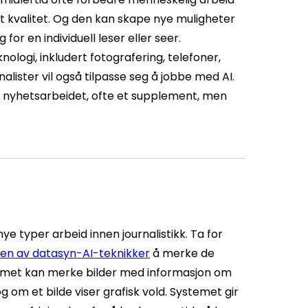
et kvalitet. Og den kan skape nye muligheter
or en individuell leser eller seer.
nologi, inkludert fotografering, telefoner,
lister vil også tilpasse seg å jobbe med AI.
re nyhetsarbeidet, ofte et supplement, men
nye typer arbeid innen journalistikk. Ta for
ken av datasyn-AI-teknikker
å merke de
temet kan merke bilder med informasjon om
og om et bilde viser grafisk vold. Systemet gir