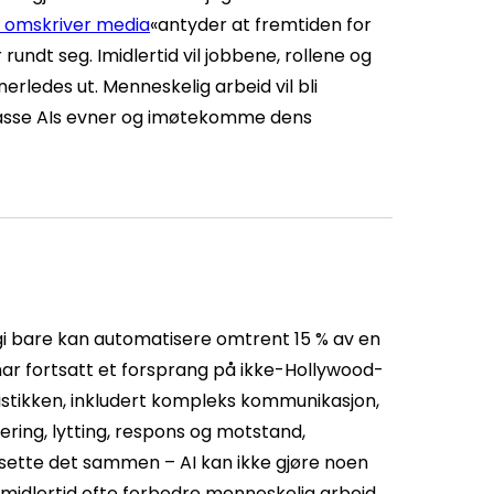
r omskriver media
«antyder at fremtiden for
rundt seg. Imidlertid vil jobbene, rollene og
erledes ut. Menneskelig arbeid vil bli
passe AIs evner og imøtekomme dens
i bare kan automatisere omtrent 15 % av en
har fortsatt et forsprang på ikke-Hollywood-
alistikken, inkludert kompleks kommunikasjon,
ering, lytting, respons og motstand,
å sette det sammen – AI kan ikke gjøre noen
imidlertid ofte forbedre menneskelig arbeid