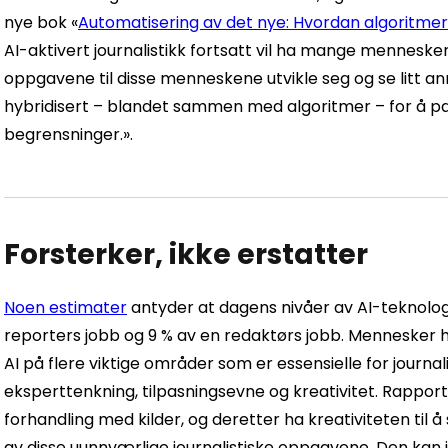
nye bok «
Automatisering av det nye: Hvordan algoritme
AI-aktivert journalistikk fortsatt vil ha mange mennesker 
oppgavene til disse menneskene utvikle seg og se litt ann
hybridisert – blandet sammen med algoritmer – for å 
begrensninger.».
Forsterker, ikke erstatter
Noen estimater
antyder at dagens nivåer av AI-teknolog
reporters jobb og 9 % av en redaktørs jobb. Mennesker 
AI på flere viktige områder som er essensielle for journ
eksperttenkning, tilpasningsevne og kreativitet. Rapport
forhandling med kilder, og deretter ha kreativiteten til 
av disse uunnværlige journalistiske oppgavene. Den kan 