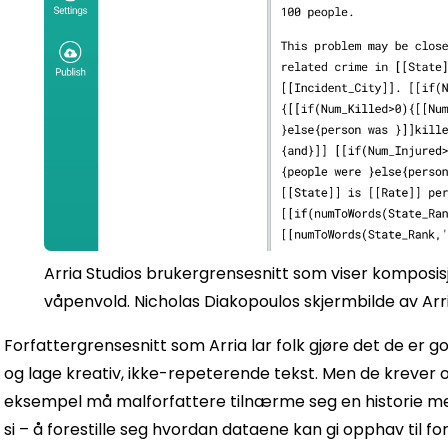
Arria Studios brukergrensesnitt som viser komposisj
våpenvold.
Nicholas Diakopoulos skjermbilde av Arr
Forfattergrensesnitt som Arria lar folk gjøre det de er go
og lage kreativ, ikke-repeterende tekst. Men de krever 
eksempel må malforfattere tilnærme seg en historie med
si – å forestille seg hvordan dataene kan gi opphav til for