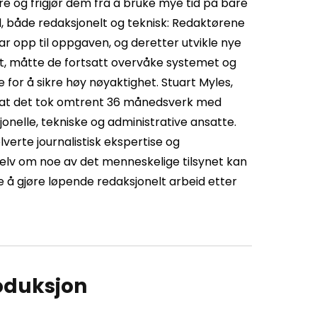
re og frigjør dem fra å bruke mye tid på bare
, både redaksjonelt og teknisk: Redaktørene
r opp til oppgaven, og deretter utvikle nye
ort, måtte de fortsatt overvåke systemet og
for å sikre høy nøyaktighet. Stuart Myles,
eg at det tok omtrent 36 månedsverk med
jonelle, tekniske og administrative ansatte.
verte journalistisk ekspertise og
elv om noe av det menneskelige tilsynet kan
nge å gjøre løpende redaksjonelt arbeid etter
oduksjon