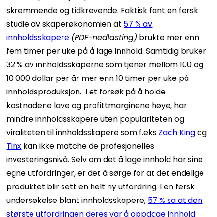
skremmende og tidkrevende.
Faktisk fant en fersk
studie av skaperøkonomien at
57 % av
innholdsskapere
(PDF-nedlasting)
brukte mer enn
fem timer per uke på å lage innhold. Samtidig bruker
32 % av innholdsskaperne som tjener mellom 100 og
10 000 dollar per år mer enn 10 timer per uke på
innholdsproduksjon.
I et forsøk på å holde
kostnadene lave og profittmarginene høye, har
mindre innholdsskapere uten populariteten og
viraliteten til innholdsskapere som f.eks
Zach King
og
Tinx
kan ikke matche de profesjonelles
investeringsnivå.
Selv om det å lage innhold har sine
egne utfordringer, er det å sørge for at det endelige
produktet blir sett en helt ny utfordring. I en fersk
undersøkelse blant innholdsskapere,
57 % sa at den
største utfordringen deres var å oppdage innhold