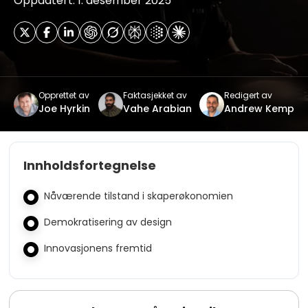
Oppdatert: 1. desember 2025
Opprettet av
Faktasjekket av
Redigert av
Joe Hyrkin
Vahe Arabian
Andrew Kemp
Innholdsfortegnelse
Nåværende tilstand i skaperøkonomien
Demokratisering av design
Innovasjonens fremtid