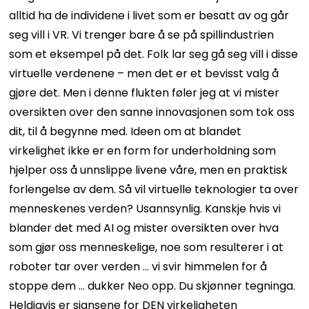
alltid ha de individene i livet som er besatt av og går
seg vill i VR. Vi trenger bare å se på spillindustrien
som et eksempel på det. Folk lar seg gå seg vill i disse
virtuelle verdenene – men det er et bevisst valg å
gjøre det. Men i denne flukten føler jeg at vi mister
oversikten over den sanne innovasjonen som tok oss
dit, til å begynne med. Ideen om at blandet
virkelighet ikke er en form for underholdning som
hjelper oss å unnslippe livene våre, men en praktisk
forlengelse av dem. Så vil virtuelle teknologier ta over
menneskenes verden? Usannsynlig. Kanskje hvis vi
blander det med AI og mister oversikten over hva
som gjør oss menneskelige, noe som resulterer i at
roboter tar over verden ... vi svir himmelen for å
stoppe dem ... dukker Neo opp. Du skjønner tegninga.
Heldigvis er sjansene for DEN virkeligheten