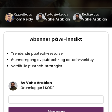
Opprettet av
Faktasjekket av
Redigert av
Tom Reidy
Vahe Arabian
Vahe Arabian
Abonner på AI-innsikt
Trendende pubtech-ressurser
Gjennomgang av pubtech- og adtech-verktøy
Verdifulle pubtech-strategier
Av Vahe Arabian
Grunnlegger i SODP