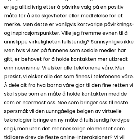
er jeg alltid ivrig etter å påvirke valg på en positiv
måte for å øke skjevheter eller medfølelse for et
merke. Men dette er vanligvis kortvarige påvirknings-
og inspirasjonspunkter. Ville jeg fremme evnen til å
unnslippe virkeligheten fullstendig? Sannsynligvis ikke.
Men hvis vi ser på funnene som sosiale medier har
gitt, er behovet for å holde kontakten mer utbredt
enn noensinne. Vi elsker alle telefonene våre. Mer
presist, vi elsker alle det som finnes i telefonene våre.
Å dele alt fra hva barna våre gjør til den fine retten vi
skal spise som en måte å holde kontakten med de
som er nærmest oss. Noe som bringer oss til neste
spørsmål: vil den uunngåelige bølgen av virtuelle
teknologier bringe en ny måte å fullstendig fordype
seg i, men uten det menneskelige elementet som
tidligere drev de fleste online-interaksjoner? Vi vil