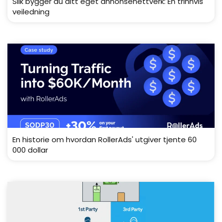
Slik bygger du ditt eget annonsenettverk: En trinnvis
veiledning
En historie om hvordan RollerAds' utgiver tjente 60
000 dollar