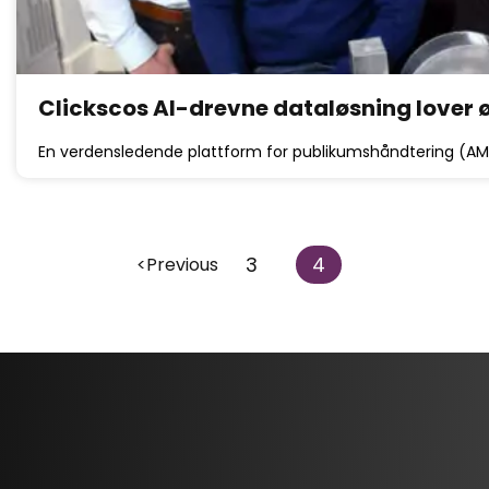
Clickscos AI-drevne dataløsning lover ø
En verdensledende plattform for publikumshåndtering (AMP
3
4
<Previous