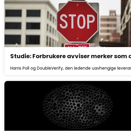
Studie: Forbrukere avviser merker som 
Harris Poll og DoubleVerify, den ledende uavhengige lever