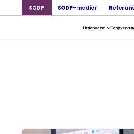
SODP
SODP-medier
Referan
Utdannelse
Toppverktøy