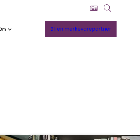
Bli en merkevarepartner
Om