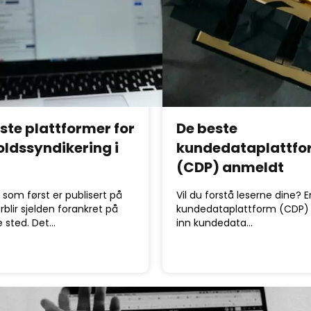
este plattformer for
De beste
oldssyndikering i
kundedataplattf
(CDP) anmeldt
 som først er publisert på
Vil du forstå leserne dine? E
orblir sjelden forankret på
kundedataplattform (CDP)
sted. Det…
inn kundedata…