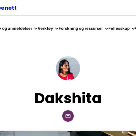
senett
 og anmeldelser
Verktøy
Forskning og ressurser
Fellesskap
Dakshita