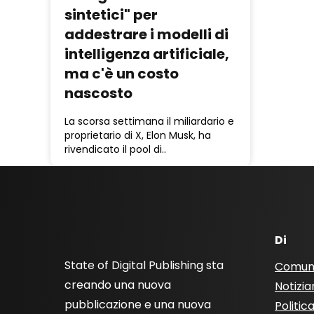
sintetici" per
addestrare i modelli di
intelligenza artificiale,
ma c'è un costo
nascosto
La scorsa settimana il miliardario e
proprietario di X, Elon Musk, ha
rivendicato il pool di..
Di
State of Digital Publishing sta
Comun
creando una nuova
Notizia
pubblicazione e una nuova
Politic