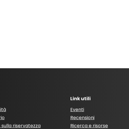
Link utili
ità
Eventi
rio
Recensioni
a sulla riservatezza
Ricerca e risorse