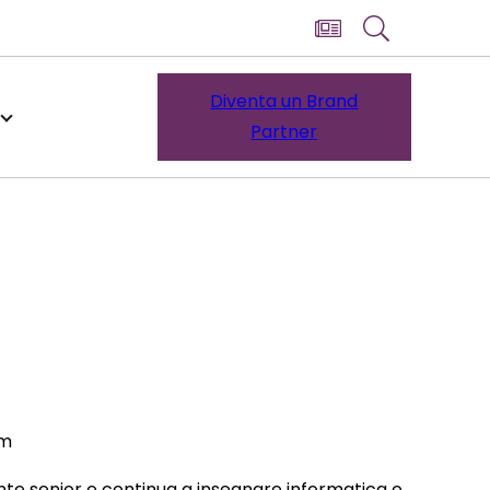
Diventa un Brand
Partner
am
te senior e continua a insegnare informatica e