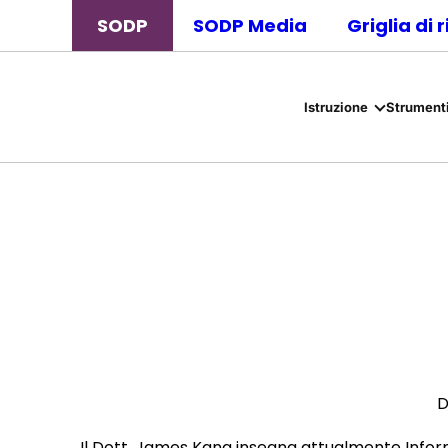
SODP
SODP Media
Griglia di 
Istruzione
Strumenti
D
Il Dott. James Kang insegna attualmente Infor