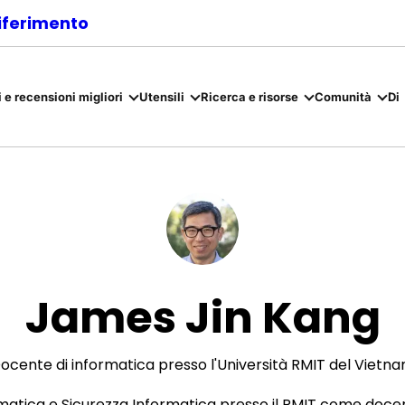
riferimento
 e recensioni migliori
Utensili
Ricerca e risorse
Comunità
Di
James Jin Kang
ocente di informatica presso l'Università RMIT del Vietn
matica e Sicurezza Informatica presso il RMIT come docen