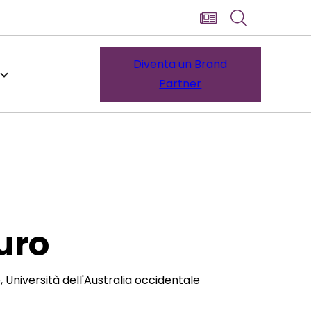
Diventa un Brand
Partner
uro
o, Università dell'Australia occidentale