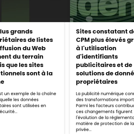
plus grands
Sites constatant d
iétaires de listes
CPM plus élevés g
iffusion du Web
à l'utilisation
ent du terrain
d'identifiants
s que les sites
publicitaires et de
tionnels sont à la
solutions de donn
ne
propriétaires
st un exemple de la chaîne
La publicité numérique con
quelle les données
des transformations import
taires sont utilisées en
Parmi les facteurs contribu
écurité…
ces changements figurent
l'évolution de la réglement
matière de protection de la
privée…