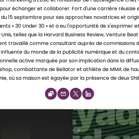
our échanger et collaborer. Fort d'une carrière réussie 
al du 15 septembre pour ses approches novatrices et origi
ments « 30 Under 30 » et a eu l'opportunité de s'exprimer et
s-Unis, telles que la Harvard Business Review, Venture Bea
ment travaillé comme consultant auprès de commissions d
re influente du monde de la publicité numérique et du cont
nnelle active marquée par son implication dans la diffus
 Bishop, combattante de Bellator et athlète de MMA de hau
rnie, où sa maison est égayée par la présence de deux Shib