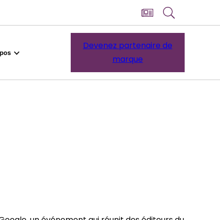
Devenez partenaire de
opos
marque
Google, un événement qui réunit des éditeurs du