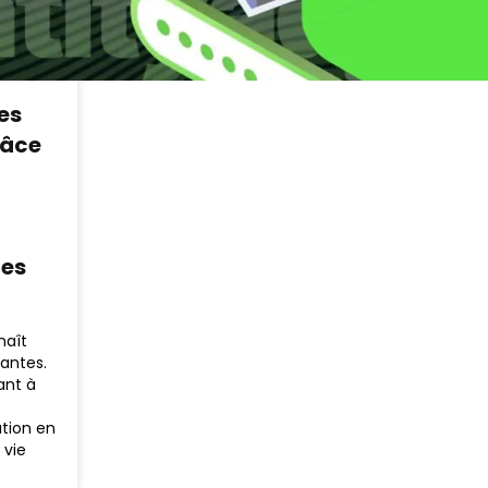
es
râce
ées
naît
antes.
ant à
ation en
 vie