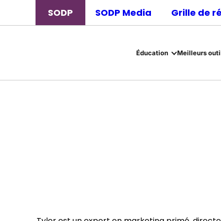
SODP
SODP Media
Grille de 
Éducation
Meilleurs outi
Tyler est un expert en marketing primé, direct