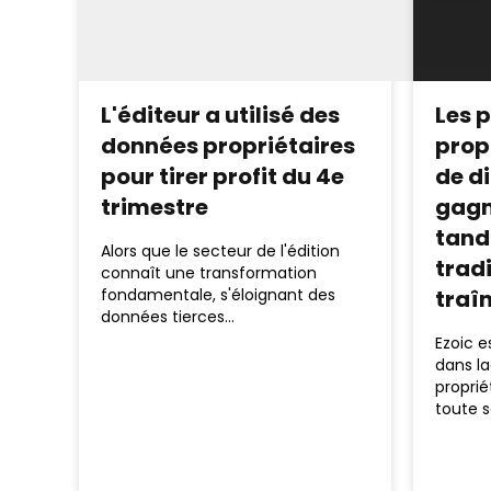
L'éditeur a utilisé des
Les 
données propriétaires
propr
pour tirer profit du 4e
de d
trimestre
gagn
tandi
Alors que le secteur de l'édition
tradi
connaît une transformation
traî
fondamentale, s'éloignant des
données tierces…
Ezoic e
dans la
proprié
toute s