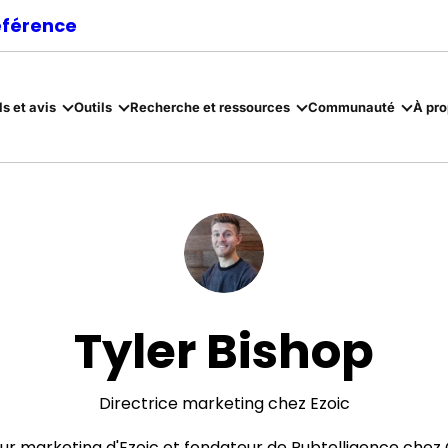
référence
ls et avis
Outils
Recherche et ressources
Communauté
À pr
Tyler Bishop
Directrice marketing chez Ezoic
eur marketing d'Ezoic et fondateur de Pubtelligence chez 