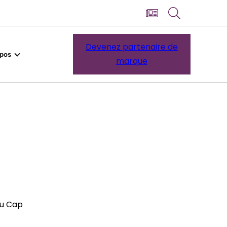
Devenez partenaire de
opos
marque
du Cap