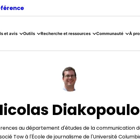
référence
ls et avis
Outils
Recherche et ressources
Communauté
À pr
Nicolas Diakopoulo
érences au département d'études de la communication de 
ocié Tow à l'École de journalisme de l'Université Columb