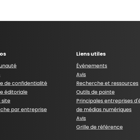
pos
Liens utiles
nauté
Événements
n
Avis
ue de confidentialité
Recherche et ressources
ue éditoriale
Outils de pointe
 site
Principales entreprises d'
che par entreprise
de médias numériques
Avis
Grille de référence