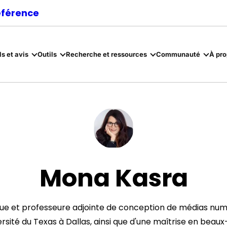
référence
ls et avis
Outils
Recherche et ressources
Communauté
À pr
Mona Kasra
 et professeure adjointe de conception de médias numérique
ersité du Texas à Dallas, ainsi que d'une maîtrise en beau