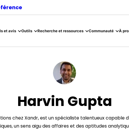
référence
ls et avis
Outils
Recherche et ressources
Communauté
À pr
Harvin Gupta
lutions chez Xandr, est un spécialiste talentueux capable 
es, un sens aigu des affaires et des aptitudes analytiq