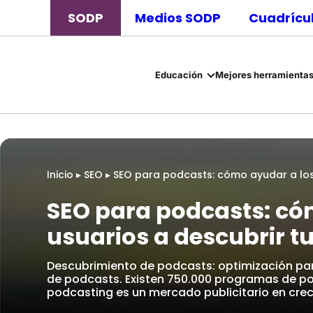
SODP
Medios SODP
Cuadrícul
Educación
Mejores herramientas
Inicio
▸
SEO
▸
SEO para podcasts: cómo ayudar a los
SEO para podcasts: có
usuarios a descubrir t
Descubrimiento de podcasts: optimización pa
de podcasts. Existen 750.000 programas de pod
podcasting es un mercado publicitario en cre