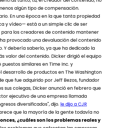
entras tanto, tú, el creador del contenido, no
 menos algún tipo de compensación.
ario. En una época en la que tanta propiedad
a y vídeo— está a un simple clic de ser
cil para los creadores de contenido mantener
o ha provocado una devaluación del contenido
. Y debería saberlo, ya que ha dedicado la
valor del contenido. Dicker dirigió el equipo
puestos similares en Time Inc. y
 el desarrollo de productos en The Washington
e que fue adquirido por Jeff Bezos, fundador
s sus colegas, Dicker anunció en febrero que
ector ejecutivo de una empresa llamada
resos diversificados", dijo.
le dijo a CJR
parece que la mayoría de la gente todavía no
onces, ¿cuáles son los problemas reales y