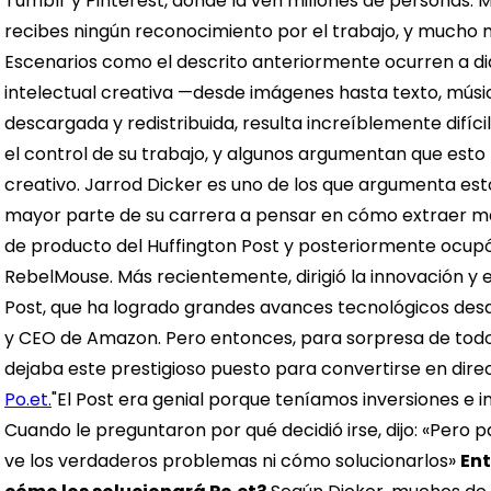
Tumblr y Pinterest, donde la ven millones de personas. Mi
recibes ningún reconocimiento por el trabajo, y mucho
Escenarios como el descrito anteriormente ocurren a di
intelectual creativa —desde imágenes hasta texto, músic
descargada y redistribuida, resulta increíblemente difí
el control de su trabajo, y algunos argumentan que est
creativo.
Jarrod Dicker es uno de los que argumenta esto
mayor parte de su carrera a pensar en cómo extraer más 
de producto del Huffington Post y posteriormente ocupó 
RebelMouse. Más recientemente, dirigió la innovación y
Post, que ha logrado grandes avances tecnológicos desd
y CEO de Amazon.
Pero entonces, para sorpresa de todo
dejaba este prestigioso puesto para convertirse en dir
Po.et.
"El Post era genial porque teníamos inversiones e ing
Cuando le preguntaron por qué decidió irse, dijo: «Pero 
ve los verdaderos problemas ni cómo solucionarlos»
Ent