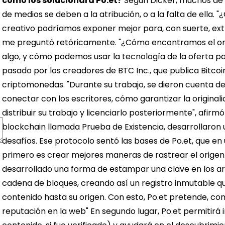
cómo los solucionará Po.et?
Según Dicker, muchos de
de medios se deben a la atribución, o a la falta de ella.
creativo podríamos exponer mejor para, con suerte, extr
me preguntó retóricamente. "¿Cómo encontramos el orig
algo, y cómo podemos usar la tecnología de la oferta p
pasado por los creadores de BTC Inc., que publica Bitco
criptomonedas. "Durante su trabajo, se dieron cuenta 
conectar con los escritores, cómo garantizar la origin
distribuir su trabajo y licenciarlo posteriormente", afir
blockchain llamada Prueba de Existencia, desarrollaron
desafíos.
Ese protocolo sentó las bases de Po.et, que en 
primero es crear mejores maneras de rastrear el origen 
desarrollado una forma de estampar una clave en los arc
cadena de bloques, creando así un registro inmutable qu
contenido hasta su origen. Con esto, Po.et pretende, com
reputación en la web"
En segundo lugar, Po.et permitirá 