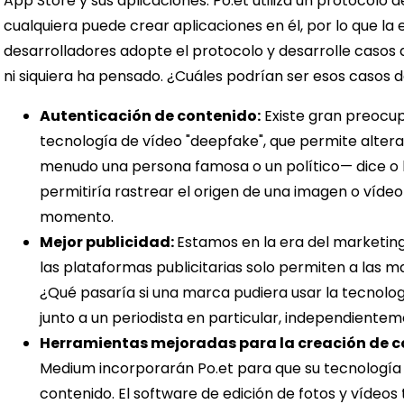
App Store y sus aplicaciones. Po.et utiliza un protocolo d
cualquiera puede crear aplicaciones en él, por lo que l
desarrolladores adopte el protocolo y desarrolle casos 
ni siquiera ha pensado.
¿Cuáles podrían ser esos casos d
Autenticación de contenido:
Existe gran preocup
tecnología de vídeo "deepfake", que permite alter
menudo una persona famosa o un político— dice o h
permitiría rastrear el origen de una imagen o víde
momento.
Mejor publicidad:
Estamos en la era del marketing
las plataformas publicitarias solo permiten a las m
¿Qué pasaría si una marca pudiera usar la tecnolog
junto a un periodista en particular, independientem
Herramientas mejoradas para la creación de c
Medium incorporarán Po.et para que su tecnología
contenido. El software de edición de fotos y vídeo