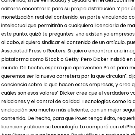
contenido, si fue verificado) y ayudará en el descubrimi
editores encontrarlo para su propia distribución.
Y por ú
monetización real del contenido, en parte vinculando co
intelectual que permitirán a cualquiera licenciarla de ma
este punto, quizá te preguntes: ¿no existen ya empresas 
al cabo, si quiero sindicar el contenido de un artículo, 
Associated Press o Reuters. Si quiero encontrar una imag
plataforma como iStock o Getty.
Pero Dicker insistió en
mundo. De hecho, espera que aprovechen Po.et para mejor
queremos ser la nueva carretera por la que circulan", di
conciencia sobre lo que hacen estas empresas, y creo 
cuáles son esos valores"
Dicker cree que el verdadero va
relaciones y el control de calidad. Tecnologías como la
sindicación sea mucho más eficiente, con un mejor segui
contenido. De hecho, para que Po.et tenga éxito, reque
licencien y utilicen su tecnología.
Lo comparó con el iPho