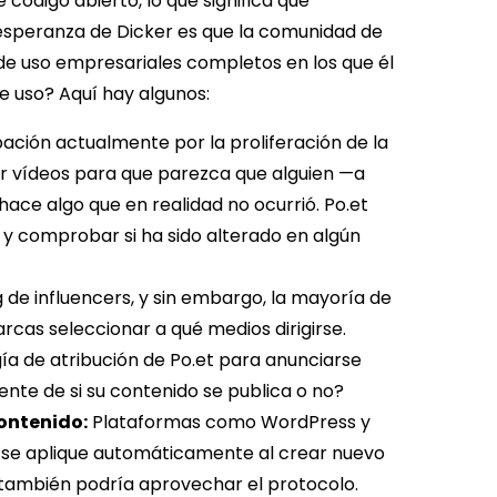
e código abierto, lo que significa que
a esperanza de Dicker es que la comunidad de
de uso empresariales completos en los que él
e uso? Aquí hay algunos:
ación actualmente por la proliferación de la
ar vídeos para que parezca que alguien —a
ace algo que en realidad no ocurrió. Po.et
o y comprobar si ha sido alterado en algún
 de influencers, y sin embargo, la mayoría de
arcas seleccionar a qué medios dirigirse.
ía de atribución de Po.et para anunciarse
ente de si su contenido se publica o no?
ontenido:
Plataformas como WordPress y
 se aplique automáticamente al crear nuevo
s también podría aprovechar el protocolo.