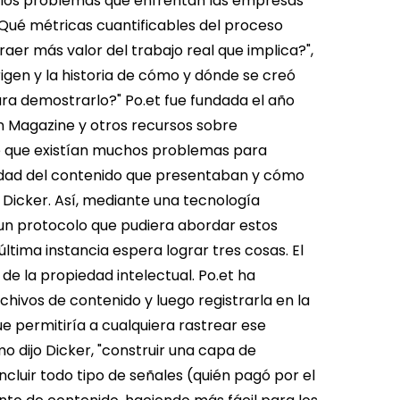
 los problemas que enfrentan las empresas
 "¿Qué métricas cuantificables del proceso
aer más valor del trabajo real que implica?",
en y la historia de cómo y dónde se creó
ara demostrarlo?"
Po.et fue fundada el año
in Magazine y otros recursos sobre
de que existían muchos problemas para
alidad del contenido que presentaban y cómo
mó Dicker. Así, mediante una tecnología
 un protocolo que pudiera abordar estos
última instancia espera lograr tres cosas.
El
de la propiedad intelectual. Po.et ha
hivos de contenido y luego registrarla en la
e permitiría a cualquiera rastrear ese
o dijo Dicker, "construir una capa de
incluir todo tipo de señales (quién pagó por el