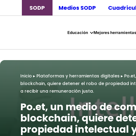
SODP
Medios SODP
Cuadrícul
Educación
Mejores herramientas
Inicio
▸
Plataformas y herramientas digitales
▸
Po.e
blockchain, quiere detener el robo de propiedad in
a recibir una remuneración justa.
Po.et, un medio de co
blockchain, quiere dete
propiedad intelectual 