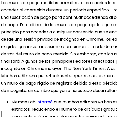
Los muros de pago medidos permiten a los usuarios leer 
acceder al contenido durante un período específico. Tras
una suscripción de pago para continuar accediendo al 
de pago. Esto difiere de los muros de pago rígidos, que r
principio para acceder a cualquier contenido que se en
desde una sesión privada de incógnito en Chrome, los ed
exigirles que iniciaran sesión o cambiaran al modo de 
detrás del muro de pago medido. Sin embargo, con los 
finalizará. Algunos de los principales editores afectado
incógnito en Chrome incluyen The New York Times, Washi
Muchos editores que actualmente operan con un muro d
un muro de pago rígido de registro debido a esta pérdid
de incógnito, un cambio que ya se ha estado desarrollan
Nieman Lab
informó
que muchos editores ya han e
estrictos, reduciendo el número de artículos gratuito
personalización y para bloquear los navegadores de