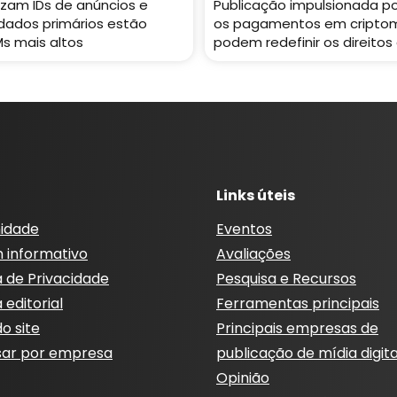
lizam IDs de anúncios e
Publicação impulsionada po
dados primários estão
os pagamentos em cripto
s mais altos
podem redefinir os direitos
Links úteis
idade
Eventos
m informativo
Avaliações
a de Privacidade
Pesquisa e Recursos
a editorial
Ferramentas principais
o site
Principais empresas de
sar por empresa
publicação de mídia digita
Opinião