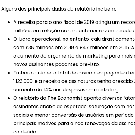
Alguns dos principais dados do relatório incluem:
A receita para o ano fiscal de 2019 atingiu um rec
milhões em relação ao ano anterior e comparado à
O lucro operacional, no entanto, caiu drasticame
com £38 milhões em 2018 e £47 milhões em 2015. A
o aumento do orçamento de marketing para mais d
novos assinantes pagantes previsto.
Embora o número total de assinantes pagantes t
1.123.000, e a receita de assinaturas tenha crescido
aumento de 14% nas despesas de marketing.
O relatório da The Economist aponta diversos fat
assinantes abaixo do esperado: saturação com notí
sociais e menor conversão de usuários em período
principais motivos para a não renovação da assina
conteúdo.