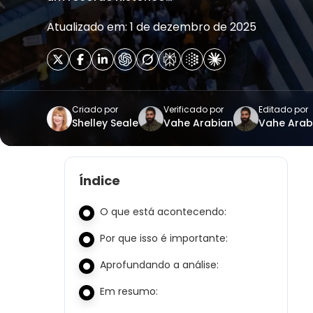
Atualizado em: 1 de dezembro de 2025
Criado por
Verificado por
Editado por
Shelley Seale
Vahe Arabian
Vahe Arab
Índice
O que está acontecendo:
Por que isso é importante:
Aprofundando a análise:
Em resumo: