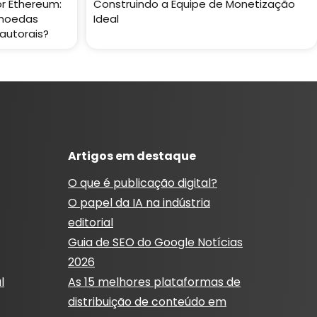
r Ethereum:
Construindo a Equipe de Monetização
moedas
Ideal
 autorais?
Artigos em destaque
O que é publicação digital?
O papel da IA ​​na indústria
editorial
Guia de SEO do Google Notícias
2026
l
As 15 melhores plataformas de
distribuição de conteúdo em