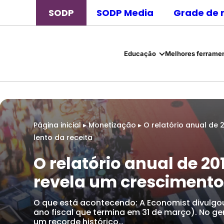
SODP
SODP Media
Grade de 
Educação
Melhores ferramen
Página inicial
▸
Monetização
▸
O relatório anual de
lento da receita
O relatório anual de 2
revela um crescimento 
O que está acontecendo: A Economist divulgou 
ano fiscal que termina em 31 de março). No gera
um recorde histórico…