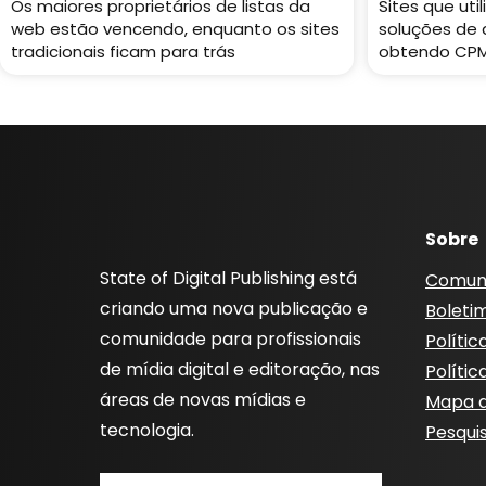
Os maiores proprietários de listas da
Sites que uti
web estão vencendo, enquanto os sites
soluções de 
tradicionais ficam para trás
obtendo CPM
Sobre
State of Digital Publishing está
Comun
criando uma nova publicação e
Boleti
comunidade para profissionais
Polític
de mídia digital e editoração, nas
Polític
áreas de novas mídias e
Mapa d
tecnologia.
Pesqui