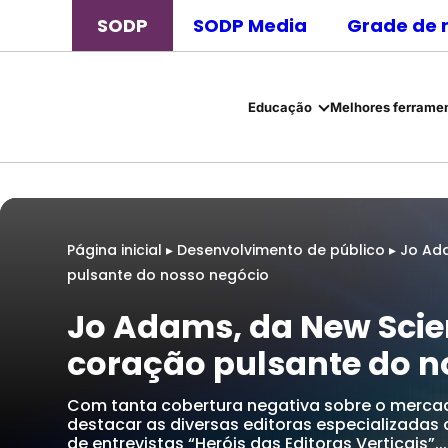
SODP
SODP Media
Grade de 
Educação
Melhores ferramen
Página inicial
▸
Desenvolvimento de público
▸
Jo Ada
pulsante do nosso negócio
Jo Adams, da New Scien
coração pulsante do n
Com tanta cobertura negativa sobre o mercado
destacar as diversas editoras especializadas
de entrevistas “Heróis das Editoras Verticais”...