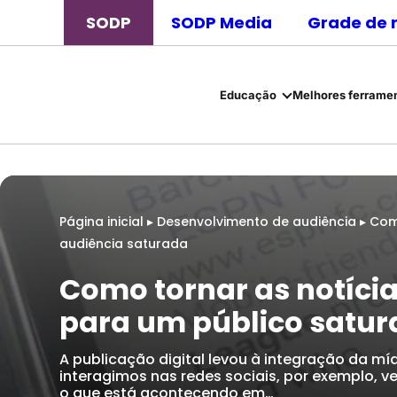
SODP
SODP Media
Grade de 
Educação
Melhores ferramen
Página inicial
▸
Desenvolvimento de audiência
▸
Com
audiência saturada
Como tornar as notícia
para um público satu
A publicação digital levou à integração da m
interagimos nas redes sociais, por exemplo, 
o que está acontecendo em…