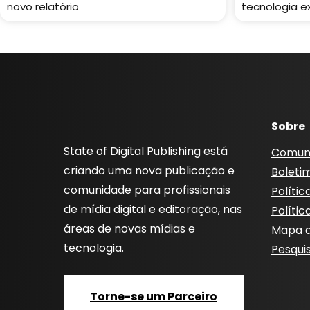
novo relatório
tecnologia e
Sobre
State of Digital Publishing está
Comun
criando uma nova publicação e
Boleti
comunidade para profissionais
Polític
de mídia digital e editoração, nas
Polític
áreas de novas mídias e
Mapa d
tecnologia.
Pesqui
Torne-se um Parceiro