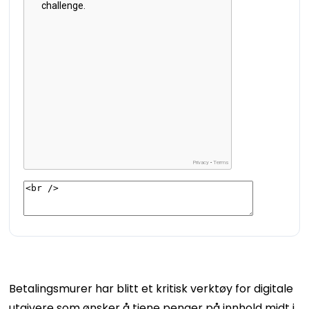
Betalingsmurer har blitt et kritisk verktøy for digitale
utgivere som ønsker å tjene penger på innhold midt i