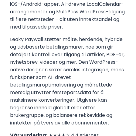
iOS-/Android-apper, AI-drevne LocalCalendar-
arrangementer og MultiPass WordPress-tilgang
til flere nettsteder – alt uten inntektsandel og
med tilpassede priser.
Leaky Paywall støtter målte, herdende, hybride
og tidsbaserte betalingsmurer, noe som gir
detaljert kontroll over tilgang til artikler, PDF-er,
nyhetsbrev, videoer og mer. Den WordPress-
native designen sikrer sømløs integrasjon, mens
funksjoner som AI-drevet
betalingsmuroptimalisering og målrettede
mersalg utnytter førstepartsdata for å
maksimere konverteringer. Utgivere kan
begrense innhold globalt eller etter
brukergruppe, og balansere rekkevidde og
inntekter på tvers av alle abonnementer.
Vår vurdering:
★★★★☆ 4,4 stjerner