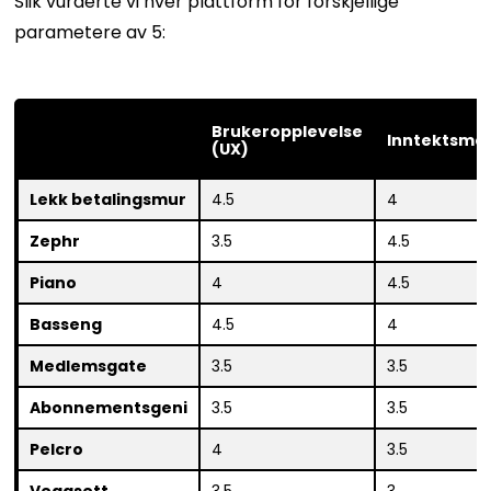
Slik vurderte vi hver plattform for forskjellige
parametere av 5:
Brukeropplevelse
Inntektsmod
(UX)
Lekk betalingsmur
4.5
4
Zephr
3.5
4.5
Piano
4
4.5
Basseng
4.5
4
Medlemsgate
3.5
3.5
Abonnementsgeni
3.5
3.5
Pelcro
4
3.5
Veggsett
3.5
3