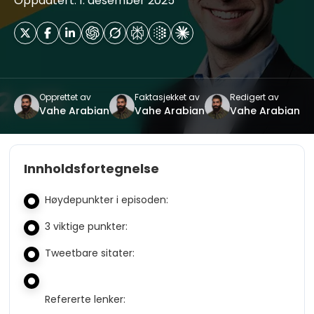
Oppdatert: 1. desember 2025
Opprettet av
Faktasjekket av
Redigert av
Vahe Arabian
Vahe Arabian
Vahe Arabian
Innholdsfortegnelse
Høydepunkter i episoden:
3 viktige punkter:
Tweetbare sitater:
Refererte lenker: