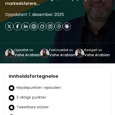
markedsførere,…
Oppdatert: 1. desember 2025
Opprettet av
Faktasjekket av
Redigert av
Vahe Arabian
Vahe Arabian
Vahe Arabian
Innholdsfortegnelse
Høydepunkter i episoden:
3 viktige punkter:
Tweetbare sitater: