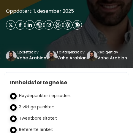
Oppdatert: 1. desember 2025
Opprettet av
Faktasjekket av
Redigert av
Vahe Arabian
Vahe Arabian
Vahe Arabian
Innholdsfortegnelse
Høydepunkter i episoden:
3 viktige punkter:
Tweetbare sitater:
Refererte lenker: