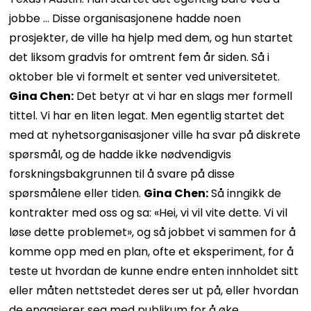
jobbe … Disse organisasjonene hadde noen
prosjekter, de ville ha hjelp med dem, og hun startet
det liksom gradvis for omtrent fem år siden. Så i
oktober ble vi formelt et senter ved universitetet.
Gina Chen:
Det betyr at vi har en slags mer formell
tittel. Vi har en liten legat. Men egentlig startet det
med at nyhetsorganisasjoner ville ha svar på diskrete
spørsmål, og de hadde ikke nødvendigvis
forskningsbakgrunnen til å svare på disse
spørsmålene eller tiden.
Gina Chen:
Så inngikk de
kontrakter med oss ​​og sa: «Hei, vi vil vite dette. Vi vil
løse dette problemet», og så jobbet vi sammen for å
komme opp med en plan, ofte et eksperiment, for å
teste ut hvordan de kunne endre enten innholdet sitt
eller måten nettstedet deres ser ut på, eller hvordan
de engasjerer seg med publikum for å øke