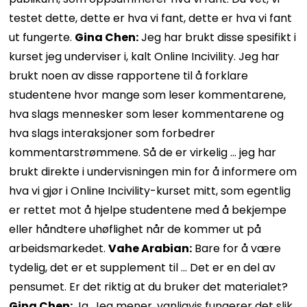
testet dette, dette er hva vi fant, dette er hva vi fant
ut fungerte.
Gina Chen:
Jeg har brukt disse spesifikt i
kurset jeg underviser i, kalt Online Incivility. Jeg har
brukt noen av disse rapportene til å forklare
studentene hvor mange som leser kommentarene,
hva slags mennesker som leser kommentarene og
hva slags interaksjoner som forbedrer
kommentarstrømmene. Så de er virkelig … jeg har
brukt direkte i undervisningen min for å informere om
hva vi gjør i Online Incivility-kurset mitt, som egentlig
er rettet mot å hjelpe studentene med å bekjempe
eller håndtere uhøflighet når de kommer ut på
arbeidsmarkedet.
Vahe Arabian:
Bare for å være
tydelig, det er et supplement til … Det er en del av
pensumet. Er det riktig at du bruker det materialet?
Gina Chen:
Ja. Jeg mener, vanligvis fungerer det slik