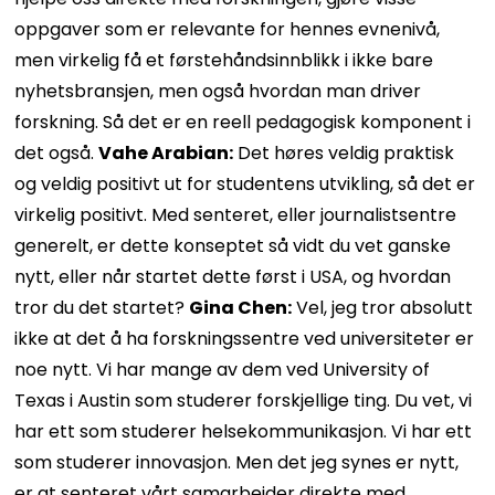
oppgaver som er relevante for hennes evnenivå,
men virkelig få et førstehåndsinnblikk i ikke bare
nyhetsbransjen, men også hvordan man driver
forskning. Så det er en reell pedagogisk komponent i
det også.
Vahe Arabian:
Det høres veldig praktisk
og veldig positivt ut for studentens utvikling, så det er
virkelig positivt. Med senteret, eller journalistsentre
generelt, er dette konseptet så vidt du vet ganske
nytt, eller når startet dette først i USA, og hvordan
tror du det startet?
Gina Chen:
Vel, jeg tror absolutt
ikke at det å ha forskningssentre ved universiteter er
noe nytt. Vi har mange av dem ved University of
Texas i Austin som studerer forskjellige ting. Du vet, vi
har ett som studerer helsekommunikasjon. Vi har ett
som studerer innovasjon. Men det jeg synes er nytt,
er at senteret vårt samarbeider direkte med