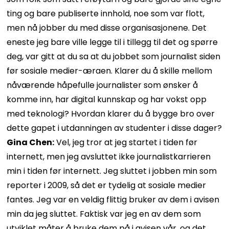
ting og bare publiserte innhold, noe som var flott,
men nå jobber du med disse organisasjonene. Det
eneste jeg bare ville legge til i tillegg til det og spørre
deg, var gitt at du sa at du jobbet som journalist siden
før sosiale medier-æraen. Klarer du å skille mellom
nåværende håpefulle journalister som ønsker å
komme inn, har digital kunnskap og har vokst opp
med teknologi? Hvordan klarer du å bygge bro over
dette gapet i utdanningen av studenter i disse dager?
Gina Chen:
Vel, jeg tror at jeg startet i tiden før
internett, men jeg avsluttet ikke journalistkarrieren
min i tiden før internett. Jeg sluttet i jobben min som
reporter i 2009, så det er tydelig at sosiale medier
fantes. Jeg var en veldig flittig bruker av dem i avisen
min da jeg sluttet. Faktisk var jeg en av dem som
utviklet måter å bruke dem på i avisen vår, og det