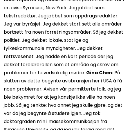
en avis i Syracuse, New York. Jeg jobbet som
tekstredaktør. Jeg jobbet som oppdragsredaktør.
Jeg var byråsjef. Jeg dekket stort sett alle områder
bortsett fra noen forretningsområder. Så jeg dekket
politiet. Jeg dekket lokale, statlige og
fylkeskommunale myndigheter. Jeg dekket
rettsvesenet. Jeg hadde en kort periode der jeg
dekket foreldrerollen som et område og skrev om
problemer for hovedsakelig mødre.
Gina Chen:
På
slutten av dette begynte avisbransjen her i USA å få
noen problemer. Avisen vår permitterte folk, og jeg
ble bekymret for at jeg kanskje ikke ville ha noen
jobb. Så jeg tenkte: hva annet jeg skulle gjøre, og det
var da jeg begynte å studere igjen. Jeg tok
doktorgraden min i massekommunikasjon fra
Syracuse University, og da jeg var ferdig med det,