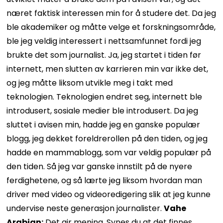
næret faktisk interessen min for å studere det. Da jeg
ble akademiker og måtte velge et forskningsområde,
ble jeg veldig interessert i nettsamfunnet fordi jeg
brukte det som journalist. Ja, jeg startet i tiden før
internett, men slutten av karrieren min var ikke det,
og jeg måtte liksom utvikle meg i takt med
teknologien. Teknologien endret seg, internett ble
introdusert, sosiale medier ble introdusert. Da jeg
sluttet i avisen min, hadde jeg en ganske populær
blogg, jeg dekket foreldrerollen på den tiden, og jeg
hadde en mammablogg, som var veldig populær på
den tiden. Så jeg var ganske innstilt på de nyere
ferdighetene, og så lærte jeg liksom hvordan man
driver med video og videoredigering slik at jeg kunne
undervise neste generasjon journalister.
Vahe
Arabian:
Det gir mening. Synes du at det finnes