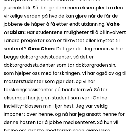
journalistikk. Så det gir dem noen eksempler fra den
virkelige verden på hva de kan gjøre når de får de
jobbene de håper å få etter endt utdanning.
Vahe
Arabian:
Har studentene muligheter til å bli involvert
i andre prosjekter som er tilknyttet eller knyttet til
senteret?
Gina Chen:
Det gjør de. Jeg mener, vi har
begge doktorgradsstudenter, så det er
doktorgradsstudenter som tar doktorgraden sin,
som hjelper oss med forskningen. Vi har også av og til
masterstudenter som gjør det, og vi har
forskningsassistenter på bachelornivå. Så for
eksempel har jeg en student som var i Online
Incivility-klassen min i fjor høst. Jeg var veldig
imponert over henne, og nå har jeg ansatt henne for
denne høsten for å jobbe med senteret. Så hun vil
hjelpe oss direkte med forskningen, gjøre visse