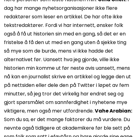
dag har mange nyhetsorganisasjoner ikke flere
redaktører som leser en artikkel. De har ofte ikke
tekstredaktører. Fordi vi har internett, ønsker folk
også å få ut historien sin med en gang, så det er en
fristelse å få den ut med en gang uten å sjekke ting
så mye som de burde, mens vi ikke hadde det
alternativet før. Uansett hva jeg gjorde, ville ikke
historien min komme ut før neste avis uansett, mens
nå kan en journalist skrive en artikkel og legge den ut
på nettsiden eller dele den på Twitter i løpet av fem
minutter, så jeg tror det virkelig har endret seg og
gjort spørsmålet om sannferdighet i nyhetene mye
viktigere, men også mer utfordrende.
Vahe Arabian:
Som du sa, er det mange faktorer du må vurdere. Du
nevnte også tidligere at akademikere før ble sett på
som folk som satt i eføytårn og bare gjorde sine egne