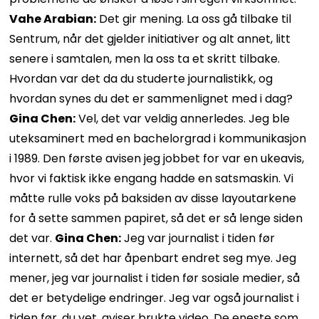
Vahe Arabian:
Det gir mening. La oss gå tilbake til
Sentrum, når det gjelder initiativer og alt annet, litt
senere i samtalen, men la oss ta et skritt tilbake.
Hvordan var det da du studerte journalistikk, og
hvordan synes du det er sammenlignet med i dag?
Gina Chen:
Vel, det var veldig annerledes. Jeg ble
uteksaminert med en bachelorgrad i kommunikasjon
i 1989. Den første avisen jeg jobbet for var en ukeavis,
hvor vi faktisk ikke engang hadde en satsmaskin. Vi
måtte rulle voks på baksiden av disse layoutarkene
for å sette sammen papiret, så det er så lenge siden
det var.
Gina Chen:
Jeg var journalist i tiden før
internett, så det har åpenbart endret seg mye. Jeg
mener, jeg var journalist i tiden før sosiale medier, så
det er betydelige endringer. Jeg var også journalist i
tiden før, du vet, aviser brukte video. De eneste som