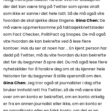
der det kan være ting på Twitter som spres viralt
som ikke er sanne i det hele tatt. Så de må også vite
hvordan de skal sjekke disse tingene.
Gina Chen:
De
må være oppmerksomme på faktasjekknettsteder
som Fact Checker, PolitiFact og Snopes. De må også
vite hvordan de kan bekrefte ved å lese flere
kontoer. Hvis du ser at noen har … En kjent person har
dødd på Twitter, må du vite hvordan du kan bekrefte
det før du begynner å spre det. Du må også lese flere
nyhetskilder for å forsikre deg om at du kjenner hele
historien før du begynner å stille spørsmål om den.
Gina Chen:
Jeg tror også at journalister i dag ofte
bruker innhold rett fra Twitter, så de må være klar
over om en konto er bekreftet, om en konto virkelig
er fra en annen journalist eller ikke, om en konto er
en parodikonto eller en falsk konto, om det er en