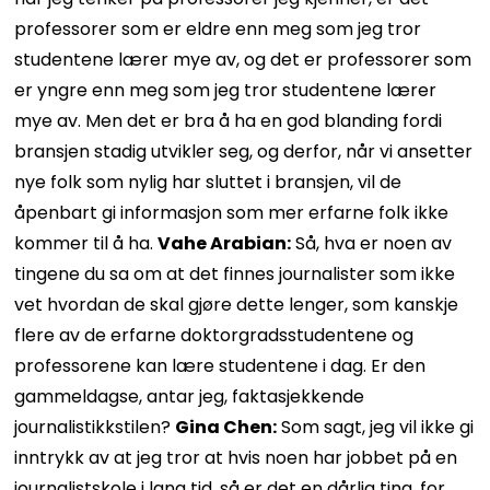
professorer som er eldre enn meg som jeg tror
studentene lærer mye av, og det er professorer som
er yngre enn meg som jeg tror studentene lærer
mye av. Men det er bra å ha en god blanding fordi
bransjen stadig utvikler seg, og derfor, når vi ansetter
nye folk som nylig har sluttet i bransjen, vil de
åpenbart gi informasjon som mer erfarne folk ikke
kommer til å ha.
Vahe Arabian:
Så, hva er noen av
tingene du sa om at det finnes journalister som ikke
vet hvordan de skal gjøre dette lenger, som kanskje
flere av de erfarne doktorgradsstudentene og
professorene kan lære studentene i dag. Er den
gammeldagse, antar jeg, faktasjekkende
journalistikkstilen?
Gina Chen:
Som sagt, jeg vil ikke gi
inntrykk av at jeg tror at hvis noen har jobbet på en
journalistskole i lang tid, så er det en dårlig ting, for