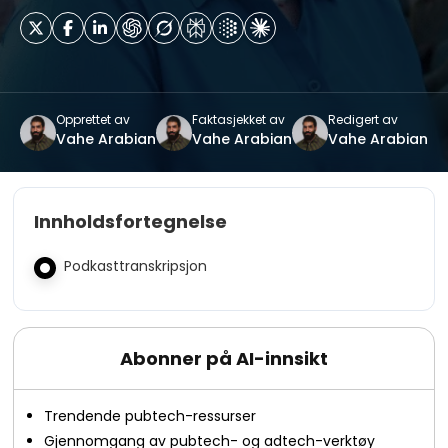
Opprettet av
Faktasjekket av
Redigert av
Vahe Arabian
Vahe Arabian
Vahe Arabian
Innholdsfortegnelse
Podkasttranskripsjon
Abonner på AI-innsikt
Trendende pubtech-ressurser
Gjennomgang av pubtech- og adtech-verktøy