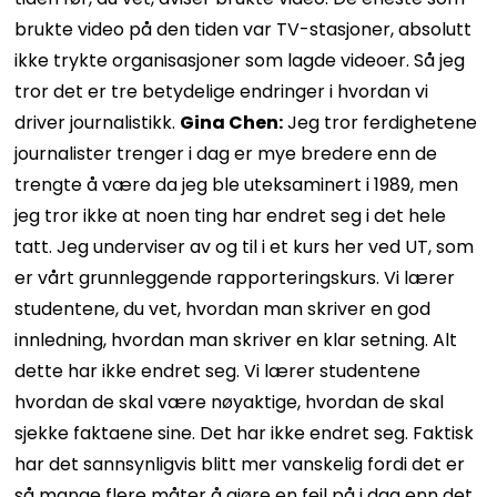
brukte video på den tiden var TV-stasjoner, absolutt
ikke trykte organisasjoner som lagde videoer. Så jeg
tror det er tre betydelige endringer i hvordan vi
driver journalistikk.
Gina Chen:
Jeg tror ferdighetene
journalister trenger i dag er mye bredere enn de
trengte å være da jeg ble uteksaminert i 1989, men
jeg tror ikke at noen ting har endret seg i det hele
tatt. Jeg underviser av og til i et kurs her ved UT, som
er vårt grunnleggende rapporteringskurs. Vi lærer
studentene, du vet, hvordan man skriver en god
innledning, hvordan man skriver en klar setning. Alt
dette har ikke endret seg. Vi lærer studentene
hvordan de skal være nøyaktige, hvordan de skal
sjekke faktaene sine. Det har ikke endret seg. Faktisk
har det sannsynligvis blitt mer vanskelig fordi det er
så mange flere måter å gjøre en feil på i dag enn det