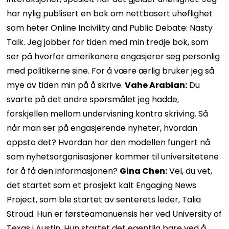
har nylig publisert en bok om nettbasert uhøflighet
som heter Online Incivility and Public Debate: Nasty
Talk. Jeg jobber for tiden med min tredje bok, som
ser på hvorfor amerikanere engasjerer seg personlig
med politikerne sine. For å være ærlig bruker jeg så
mye av tiden min på å skrive.
Vahe Arabian:
Du
svarte på det andre spørsmålet jeg hadde,
forskjellen mellom undervisning kontra skriving. Så
når man ser på engasjerende nyheter, hvordan
oppsto det? Hvordan har den modellen fungert nå
som nyhetsorganisasjoner kommer til universitetene
for å få den informasjonen?
Gina Chen:
Vel, du vet,
det startet som et prosjekt kalt Engaging News
Project, som ble startet av senterets leder, Talia
Stroud. Hun er førsteamanuensis her ved University of
Texas i Austin. Hun startet det egentlig bare ved å