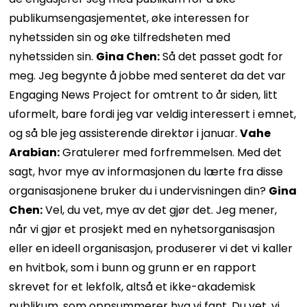
publikumsengasjementet, øke interessen for
nyhetssiden sin og øke tilfredsheten med
nyhetssiden sin.
Gina Chen:
Så det passet godt for
meg. Jeg begynte å jobbe med senteret da det var
Engaging News Project for omtrent to år siden, litt
uformelt, bare fordi jeg var veldig interessert i emnet,
og så ble jeg assisterende direktør i januar.
Vahe
Arabian:
Gratulerer med forfremmelsen. Med det
sagt, hvor mye av informasjonen du lærte fra disse
organisasjonene bruker du i undervisningen din?
Gina
Chen:
Vel, du vet, mye av det gjør det. Jeg mener,
når vi gjør et prosjekt med en nyhetsorganisasjon
eller en ideell organisasjon, produserer vi det vi kaller
en hvitbok, som i bunn og grunn er en rapport
skrevet for et lekfolk, altså et ikke-akademisk
publikum, som oppsummerer hva vi fant. Du vet, vi