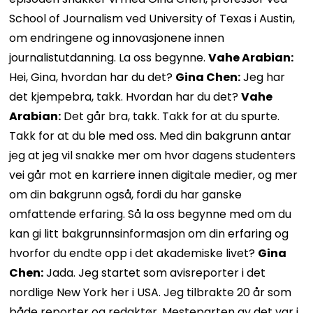
School of Journalism ved University of Texas i Austin,
om endringene og innovasjonene innen
journalistutdanning. La oss begynne.
Vahe Arabian:
Hei, Gina, hvordan har du det?
Gina Chen:
Jeg har
det kjempebra, takk. Hvordan har du det?
Vahe
Arabian:
Det går bra, takk. Takk for at du spurte.
Takk for at du ble med oss. Med din bakgrunn antar
jeg at jeg vil snakke mer om hvor dagens studenters
vei går mot en karriere innen digitale medier, og mer
om din bakgrunn også, fordi du har ganske
omfattende erfaring. Så la oss begynne med om du
kan gi litt bakgrunnsinformasjon om din erfaring og
hvorfor du endte opp i det akademiske livet?
Gina
Chen:
Jada. Jeg startet som avisreporter i det
nordlige New York her i USA. Jeg tilbrakte 20 år som
både reporter og redaktør. Mesteparten av det var i