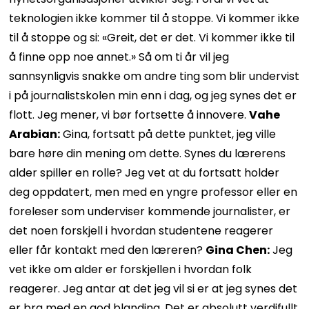
teknologien ikke kommer til å stoppe. Vi kommer ikke
til å stoppe og si: «Greit, det er det. Vi kommer ikke til
å finne opp noe annet.» Så om ti år vil jeg
sannsynligvis snakke om andre ting som blir undervist
i på journalistskolen min enn i dag, og jeg synes det er
flott. Jeg mener, vi bør fortsette å innovere.
Vahe
Arabian:
Gina, fortsatt på dette punktet, jeg ville
bare høre din mening om dette. Synes du lærerens
alder spiller en rolle? Jeg vet at du fortsatt holder
deg oppdatert, men med en yngre professor eller en
foreleser som underviser kommende journalister, er
det noen forskjell i hvordan studentene reagerer
eller får kontakt med den læreren?
Gina Chen:
Jeg
vet ikke om alder er forskjellen i hvordan folk
reagerer. Jeg antar at det jeg vil si er at jeg synes det
er bra med en god blanding. Det er absolutt verdifullt