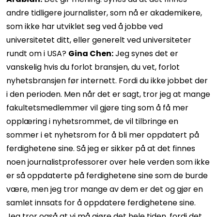
andre tidligere journalister, som nå er akademikere,
som ikke har utviklet seg ved å jobbe ved
universitetet ditt, eller generelt ved universiteter
rundt om i USA?
Gina Chen:
Jeg synes det er
vanskelig hvis du forlot bransjen, du vet, forlot
nyhetsbransjen før internett. Fordi du ikke jobbet der
i den perioden. Men når det er sagt, tror jeg at mange
fakultetsmedlemmer vil gjøre ting som å få mer
opplæring i nyhetsrommet, de vil tilbringe en
sommer i et nyhetsrom for å bli mer oppdatert på
ferdighetene sine. Så jeg er sikker på at det finnes
noen journalistprofessorer over hele verden som ikke
er så oppdaterte på ferdighetene sine som de burde
være, men jeg tror mange av dem er det og gjør en
samlet innsats for å oppdatere ferdighetene sine.
Jeg tror også at vi må gjøre det hele tiden, fordi det