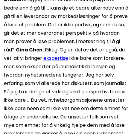
bedre enn å gå til … kanskje et bedre alternativ enn å
gå til en leverandør av markedsløsninger for å prøve
å løse et problem. Det er ikke partisk, og som du sa,
gir det et mer overordnet perspektiv på hvordan
man prøver å løse problemet, i motsetning til å gi
råd?
Gina Chen:
Riktig. Og en del av det er også, du
vet, at vi bringer
ekspertise
ikke bare som forskere,
men som eksperter på journalistikkbransjen og
hvordan nyhetsmediene fungerer. Jeg har selv
erfaring, som vi allerede har diskutert, som journalist.
Så jeg tror det gir et virkelig unikt perspektiv, fordi vi
ikke bare ... Du vet, nyhetsorganisasjonene ansetter
ikke bare noen som ikke vet noe om dette emnet for
å lage en undersøkelse. De ansetter folk som vet
mye om emnet for å virkelig hjelpe dem med å løse
problemene de ønsker å løse i sin egen virksomhet.