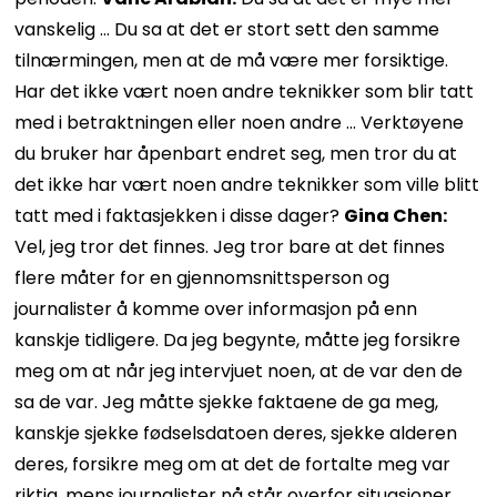
vanskelig … Du sa at det er stort sett den samme
tilnærmingen, men at de må være mer forsiktige.
Har det ikke vært noen andre teknikker som blir tatt
med i betraktningen eller noen andre … Verktøyene
du bruker har åpenbart endret seg, men tror du at
det ikke har vært noen andre teknikker som ville blitt
tatt med i faktasjekken i disse dager?
Gina Chen:
Vel, jeg tror det finnes. Jeg tror bare at det finnes
flere måter for en gjennomsnittsperson og
journalister å komme over informasjon på enn
kanskje tidligere. Da jeg begynte, måtte jeg forsikre
meg om at når jeg intervjuet noen, at de var den de
sa de var. Jeg måtte sjekke faktaene de ga meg,
kanskje sjekke fødselsdatoen deres, sjekke alderen
deres, forsikre meg om at det de fortalte meg var
riktig, mens journalister nå står overfor situasjoner