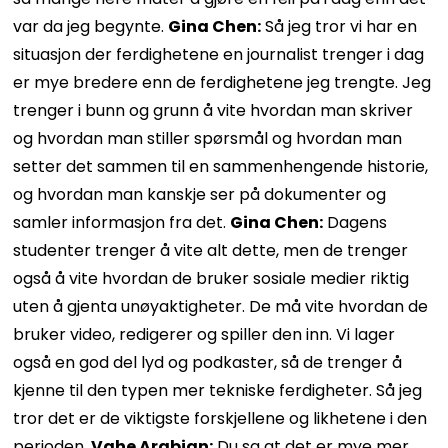
var da jeg begynte.
Gina Chen:
Så jeg tror vi har en
situasjon der ferdighetene en journalist trenger i dag
er mye bredere enn de ferdighetene jeg trengte. Jeg
trenger i bunn og grunn å vite hvordan man skriver
og hvordan man stiller spørsmål og hvordan man
setter det sammen til en sammenhengende historie,
og hvordan man kanskje ser på dokumenter og
samler informasjon fra det.
Gina Chen:
Dagens
studenter trenger å vite alt dette, men de trenger
også å vite hvordan de bruker sosiale medier riktig
uten å gjenta unøyaktigheter. De må vite hvordan de
bruker video, redigerer og spiller den inn. Vi lager
også en god del lyd og podkaster, så de trenger å
kjenne til den typen mer tekniske ferdigheter. Så jeg
tror det er de viktigste forskjellene og likhetene i den
perioden.
Vahe Arabian:
Du sa at det er mye mer