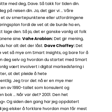
e med deg, Dave. Så takk for tiden din.
deg på reisen din. Ja, det gjør vi … Våre
r et av smertepunktene eller utfordringene
ringsplan fordi de vet at de burde ha en,
 lage den. Så ja, det er ganske vanlig at folk
anene sine.
Vahe Arabian:
Det gir mening,
du har alt det der låst.
Dave Chaffey:
Det
e vet så mye om Smart Insights, og bare for å
n om deg selv og hvordan du startet med Smart
onlig vært involvert i digital markedsføring i
ter, at det pleide å hete
egentlig. Jeg tror det nå er en mye mer
idten av 1990-tallet som konsulent og
 en bok … Når var det? 2001. Den het
ing». Og siden den gang har jeg oppdatert
 jeg elsker å forklare hvordan man får mest