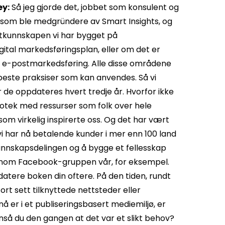
ey:
Så jeg gjorde det, jobbet som konsulent og
r som ble medgründere av Smart Insights, og
entkunnskapen vi har bygget på
igital markedsføringsplan, eller om det er
r, e-postmarkedsføring. Alle disse områdene
e beste praksiser som kan anvendes. Så vi
ør de oppdateres hvert tredje år. Hvorfor ikke
iotek med ressurser som folk over hele
som virkelig inspirerte oss. Og det har vært
vi har nå betalende kunder i mer enn 100 land
kunnskapsdelingen og å bygge et fellesskap
om Facebook-gruppen vår, for eksempel.
datere boken din oftere. På den tiden, rundt
rt sett tilknyttede nettsteder eller
nå er i et publiseringsbasert mediemiljø, er
nså du den gangen at det var et slikt behov?