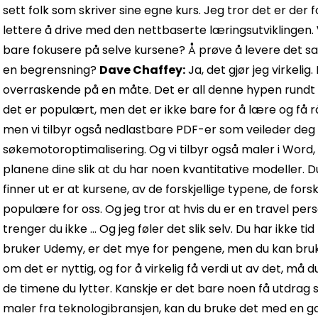
sett folk som skriver sine egne kurs. Jeg tror det er der fo
lettere å drive med den nettbaserte læringsutviklingen.
bare fokusere på selve kursene? Å prøve å levere det s
en begrensning?
Dave Chaffey:
Ja, det gjør jeg virkeli
overraskende på en måte. Det er all denne hypen rundt e
det er populært, men det er ikke bare for å lære og få råd.
men vi tilbyr også nedlastbare PDF-er som veileder deg 
søkemotoroptimalisering. Og vi tilbyr også maler i Word, 
planene dine slik at du har noen kvantitative modeller. 
finner ut er at kursene, av de forskjellige typene, de fors
populære for oss. Og jeg tror at hvis du er en travel perso
trenger du ikke ... Og jeg føler det slik selv. Du har ikke ti
bruker Udemy, er det mye for pengene, men du kan bruke
om det er nyttig, og for å virkelig få verdi ut av det, må 
de timene du lytter. Kanskje er det bare noen få utdrag s
maler fra teknologibransjen, kan du bruke det med en ga