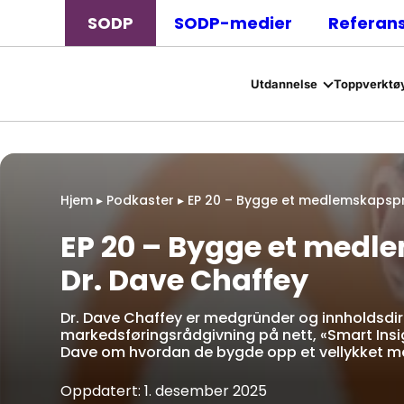
SODP
SODP-medier
Referan
Utdannelse
Toppverktøy
Hjem
▸
Podkaster
▸
EP 20 – Bygge et medlemskapsp
EP 20 – Bygge et med
Dr. Dave Chaffey
Dr. Dave Chaffey er medgründer og innholdsdir
markedsføringsrådgivning på nett, «Smart Insi
Dave om hvordan de bygde opp et vellykket me
Oppdatert: 1. desember 2025