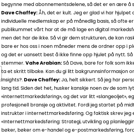
begynne med abonnementsdelene, så det er en ære å sitt
Dave Chaffey:
Åh, det er kult. Jeg er glad vi har hjulpet 
individuelle medlemskap er på månedlig basis, så ofte e
publikummet vårt har at de må lage en digital markedsfø
men det har de ikke. Så vi gir dem strukturen, de kan raskt
bare er hos oss i noen måneder mens de ordner opp i pl
og det er uansett best å ikke finne opp hjulet på nytt. Så 
stemmer.
Vahe Arabian:
Så Dave, bare for folk som ikk
ta et skritt tilbake. Kan du gi litt bakgrunnsinformasjo
Insights?.
Dave Chaffey:
Ja, helt sikkert. Så jeg har pers
lang tid. Siden det het, husker kanskje noen av de som lyt
«internettmarkedsføring», og det var litt «slangeoljet», 
profesjonell bransje og aktivitet. Fordi jeg startet på m
instruktør i internettmarkedsføring. Og faktisk skrev jeg
«Internettmarkedsføring: Strategi, utvikling og planlegg
bøker, bøker om e-handel og e-postmarkedsføring, fordi