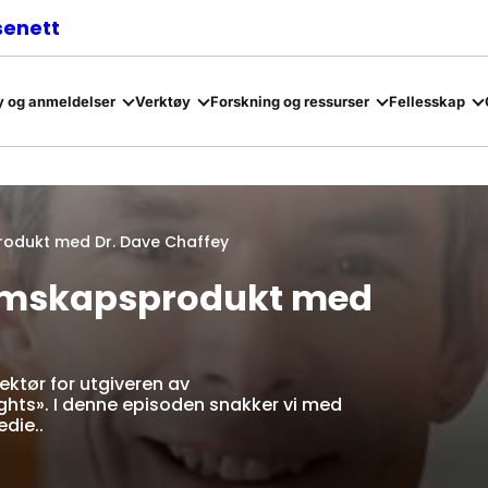
senett
 og anmeldelser
Verktøy
Forskning og ressurser
Fellesskap
rodukt med Dr. Dave Chaffey
lemskapsprodukt med
ektør for utgiveren av
ghts». I denne episoden snakker vi med
die..