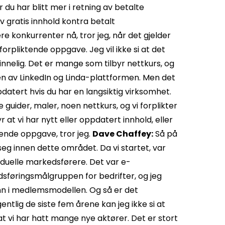
du har blitt mer i retning av betalte
 gratis innhold kontra betalt
ere konkurrenter nå, tror jeg, når det gjelder
rpliktende oppgave. Jeg vil ikke si at det
nnelig. Det er mange som tilbyr nettkurs, og
n av LinkedIn og Linda-plattformen. Men det
pdatert hvis du har en langsiktig virksomhet.
 guider, maler, noen nettkurs, og vi forplikter
 at vi har nytt eller oppdatert innhold, eller
tende oppgave, tror jeg.
Dave Chaffey:
Så på
seg innen dette området. Da vi startet, var
viduelle markedsførere. Det var e-
sføringsmålgruppen for bedrifter, og jeg
nn i medlemsmodellen. Og så er det
ntlig de siste fem årene kan jeg ikke si at
at vi har hatt mange nye aktører. Det er stort