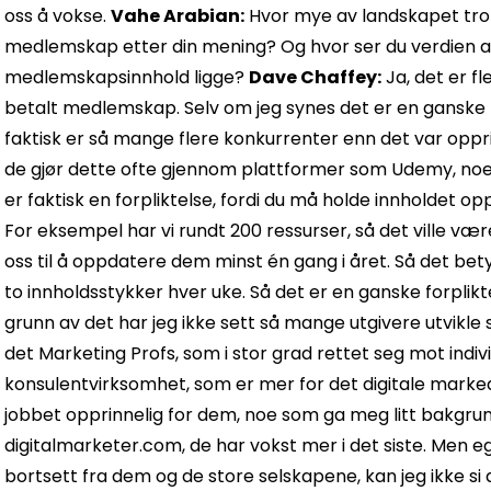
oss å vokse.
Vahe Arabian:
Hvor mye av landskapet tror 
medlemskap etter din mening? Og hvor ser du verdien av
medlemskapsinnhold ligge?
Dave Chaffey:
Ja, det er fl
betalt medlemskap. Selv om jeg synes det er en ganske fo
faktisk er så mange flere konkurrenter enn det var oppri
de gjør dette ofte gjennom plattformer som Udemy, noe
er faktisk en forpliktelse, fordi du må holde innholdet op
For eksempel har vi rundt 200 ressurser, så det ville være
oss til å oppdatere dem minst én gang i året. Så det betyr
to innholdsstykker hver uke. Så det er en ganske forplik
grunn av det har jeg ikke sett så mange utgivere utvikle 
det Marketing Profs, som i stor grad rettet seg mot indi
konsulentvirksomhet, som er mer for det digitale marked
jobbet opprinnelig for dem, noe som ga meg litt bakgru
digitalmarketer.com, de har vokst mer i det siste. Men ege
bortsett fra dem og de store selskapene, kan jeg ikke si 