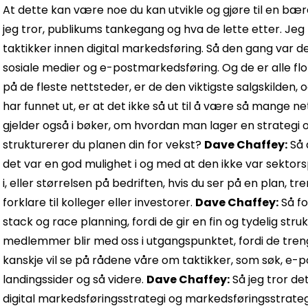
At dette kan være noe du kan utvikle og gjøre til en bæ
jeg tror, ​​publikums tankegang og hva de lette etter. Je
taktikker innen digital markedsføring. Så den gang var det
sosiale medier og e-postmarkedsføring. Og de er alle flot
på de fleste nettsteder, er de den viktigste salgskilden, 
har funnet ut, er at det ikke så ut til å være så mange n
gjelder også i bøker, om hvordan man lager en strategi
strukturerer du planen din for vekst?
Dave Chaffey:
Så 
det var en god mulighet i og med at den ikke var sektorsp
i, eller størrelsen på bedriften, hvis du ser på en plan, 
forklare til kolleger eller investorer.
Dave Chaffey:
Så fo
stack og race planning, fordi de gir en fin og tydelig stru
medlemmer blir med oss ​​i utgangspunktet, fordi de tre
kanskje vil se på rådene våre om taktikker, som søk, e-
landingssider og så videre.
Dave Chaffey:
Så jeg tror de
digital markedsføringsstrategi og markedsføringsstrategi