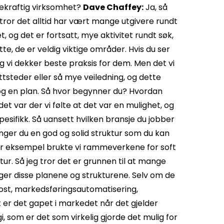
rekraftig virksomhet?
Dave Chaffey:
Ja, så
g tror det alltid har vært mange utgivere rundt
, og det er fortsatt, mye aktivitet rundt søk,
te, de er veldig viktige områder. Hvis du ser
og vi dekker beste praksis for dem. Men det vi
ettsteder eller så mye veiledning, og dette
 og en plan. Så hvor begynner du? Hvordan
det var der vi følte at det var en mulighet, og
esifikk. Så uansett hvilken bransje du jobber
trenger du en god og solid struktur som du kan
r eksempel brukte vi rammeverkene for soft
ktur. Så jeg tror det er grunnen til at mange
nger disse planene og strukturene. Selv om de
post, markedsføringsautomatisering,
t er det gapet i markedet når det gjelder
, som er det som virkelig gjorde det mulig for