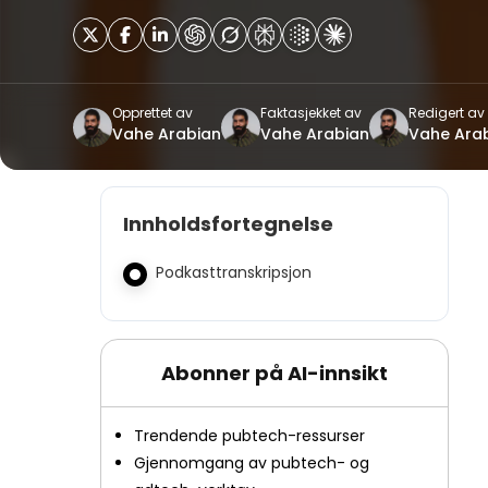
Opprettet av
Faktasjekket av
Redigert av
Vahe Arabian
Vahe Arabian
Vahe Ara
Innholdsfortegnelse
Podkasttranskripsjon
Abonner på AI-innsikt
Trendende pubtech-ressurser
Gjennomgang av pubtech- og