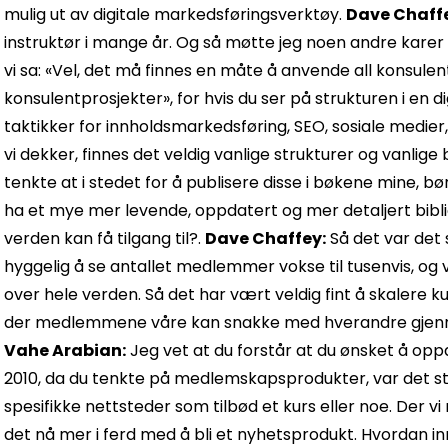
mulig ut av digitale markedsføringsverktøy.
Dave Chaff
instruktør i mange år. Og så møtte jeg noen andre kare
vi sa: «Vel, det må finnes en måte å anvende all konsul
konsulentprosjekter», for hvis du ser på strukturen i en d
taktikker for innholdsmarkedsføring, SEO, sosiale medie
vi dekker, finnes det veldig vanlige strukturer og vanlig
tenkte at i stedet for å publisere disse i bøkene mine, b
ha et mye mer levende, oppdatert og mer detaljert bibl
verden kan få tilgang til?.
Dave Chaffey:
Så det var det 
hyggelig å se antallet medlemmer vokse til tusenvis, og 
over hele verden. Så det har vært veldig fint å skalere 
der medlemmene våre kan snakke med hverandre gjenn
Vahe Arabian:
Jeg vet at du forstår at du ønsket å opp
2010, da du tenkte på medlemskapsprodukter, var det sto
spesifikke nettsteder som tilbød et kurs eller noe. Der vi 
det nå mer i ferd med å bli et nyhetsprodukt. Hvordan in