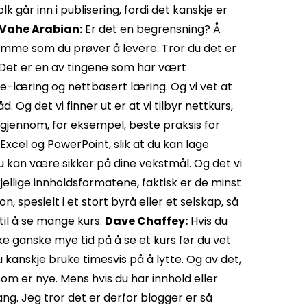
lk går inn i publisering, fordi det kanskje er
Vahe Arabian:
Er det en begrensning? Å
amme som du prøver å levere. Tror du det er
g. Det er en av tingene som har vært
-læring og nettbasert læring. Og vi vet at
 Og det vi finner ut er at vi tilbyr nettkurs,
gjennom, for eksempel, beste praksis for
Excel og PowerPoint, slik at du kan lage
Du kan være sikker på dine vekstmål. Og det vi
kjellige innholdsformatene, faktisk er de minst
n, spesielt i et stort byrå eller et selskap, så
d til å se mange kurs.
Dave Chaffey:
Hvis du
 ganske mye tid på å se et kurs før du vet
du kanskje bruke timesvis på å lytte. Og av det,
om er nye. Mens hvis du har innhold eller
ng. Jeg tror det er derfor blogger er så